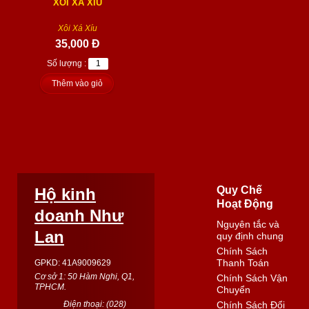
XÔI XÁ XÍU
Xôi Xá Xíu
35,000 Đ
Số lượng :
Thêm vào giỏ
Quy Chế
Hộ kinh
Hoạt Động
doanh Như
Nguyên tắc và
Lan
quy định chung
Chính Sách
Thanh Toán
GPKD: 41A9009629
Cơ sở 1: 50 Hàm Nghi, Q1,
Chính Sách Vận
TPHCM.
Chuyển
Điện thoại: (
028
)
Chính Sách Đổi