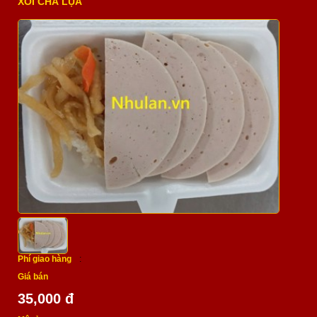
XÔI CHẢ LỤA
Phí giao hàng
:
Giá bán
35,000 đ