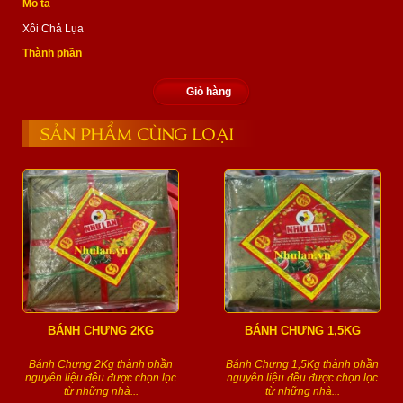
Mô tả
Xôi Chả Lụa
Thành phần
Giỏ hàng
SẢN PHẨM CÙNG LOẠI
BÁNH CHƯNG 2KG
BÁNH CHƯNG 1,5KG
Bánh Chưng 2Kg thành phần
Bánh Chưng 1,5Kg thành phần
nguyên liệu đều được chọn lọc
nguyên liệu đều được chọn lọc
từ những nhà...
từ những nhà...