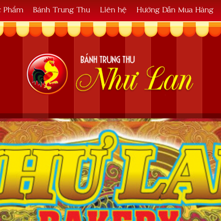
c Phẩm
Bánh Trung Thu
Liên hệ
Hướng Dẫn Mua Hàng