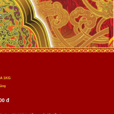
A 1KG
hàng
:
00 đ