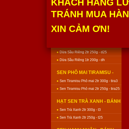
KHÁCH HÀNG LƯ
Môn Sen 2tr 250g - m25
TRÁNH MUA HÀNG
Môn Sen 1tr 200g - mh200
XIN CẢM ƠN!
DỪA SẦU RIÊNG - BÁNH
NƯỚNG
Dừa Sầu Riêng 3tr 400g - d4
Dừa Sầu Riêng 2tr 300g - d3
Dừa Sầu Riêng 2tr 250g - d25
Dừa Sầu Riêng 1tr 200g - dh
SEN PHÔ MAI TIRAMISU -
BÁNH NƯỚNG
Sen Tiramisu Phô mai 2tr 300g - tira3
Sen Tiramisu Phô mai 2tr 250g - tira25
HẠT SEN TRÀ XANH - BÁNH
NƯỚNG
Sen Trà Xanh 2tr 300g - t3
Sen Trà Xanh 2tr 250g - t25