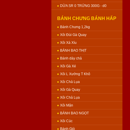
DỪA SR 0 TRỨNG 300G - d0
BÁNH CHƯNG BÁNH HẤP
Bánh Chưng 1,2kg
Xôi Đùi Gà Quay
Xôi Xá Xíu
BÁNH BAO THỊT
Bánh dày chả
Xôi Gà Xé
Xôi L Xưởng T Khô
Xôi Chả Lụa
Xôi Gà Quay
Xôi Chả Lụa
Xôi Mặn
BÁNH BAO NGỌT
Xôi Cúc
Bánh Giò