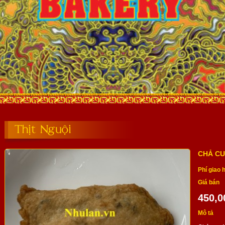
Thịt Nguội
CHẢ CU
Phí giao 
Giá bán
450,0
Mô tả