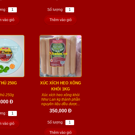
ợng :
Số lượng :
 vào giỏ
Thêm vào giỏ
THỦ 250G
XÚC XÍCH HEO XÔNG
KHÓI 1KG
thủ 250g
Xúc xích heo xông khói
Như Lan kg thành phần
,000 Đ
nguyên liệu đều được...
350,000 Đ
ợng :
Số lượng :
 vào giỏ
Thêm vào giỏ