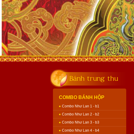
Bánh trung thu
COMBO BÁNH HỘP
Combo Như Lan 1 - b1
Combo Như Lan 2 - b2
Combo Như Lan 3 - b3
Combo Như Lan 4 - b4