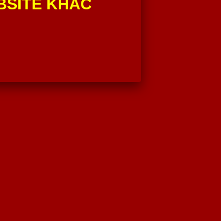
BSITE KHÁC