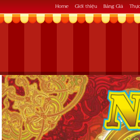
Home
Giới thiệu
Bảng Giá
Thự