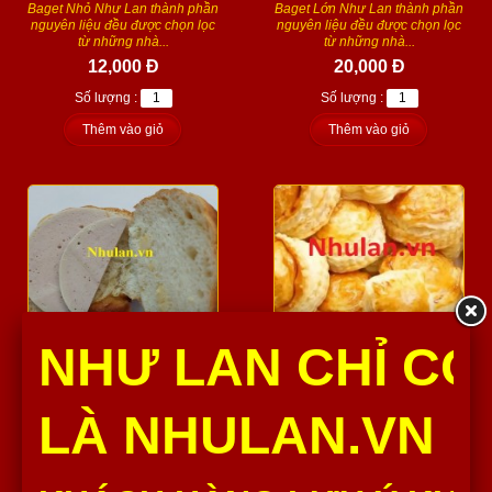
Baget Nhỏ Như Lan thành phần
Baget Lớn Như Lan thành phần
nguyên liệu đều được chọn lọc
nguyên liệu đều được chọn lọc
từ những nhà...
từ những nhà...
12,000 Đ
20,000 Đ
Số lượng :
Số lượng :
Thêm vào giỏ
Thêm vào giỏ
NHƯ LAN CHỈ CÓ
CUA KẸP CHẢ LỤA
PATESO
LÀ NHULAN.VN
Cua kẹp chả lụa Như Lan thành
Pateso
phần nguyên liệu đều được
20,000 Đ
chọn lọc từ những...
35,000 Đ
Số lượng :