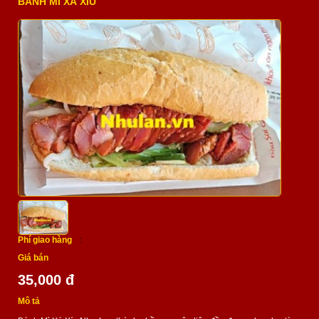
BÁNH MÌ XÁ XÍU
Phí giao hàng
:
Giá bán
35,000 đ
Mô tả