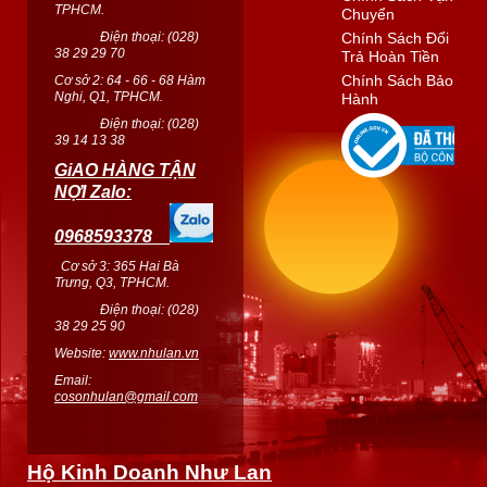
TPHCM.
Chuyển
Điện thoại: (
028
)
Chính Sách Đổi
38 29 29 70
Trả Hoàn Tiền
Chính Sách Bảo
Cơ sở 2: 64 - 66 - 68 Hàm
Nghi, Q1, TPHCM.
Hành
Điện thoại: (
028
)
39 14 13 38
GiAO HÀNG TẬN
NỢI Zalo:
0968593378
Cơ sở 3: 365 Hai Bà
Trưng, Q3, TPHCM.
Điện thoại: (028)
38 29 25 90
Website:
www.nhulan.vn
Email:
cosonhulan@gmail.com
Hộ Kinh Doanh Như Lan