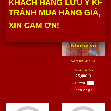
KHÁCH HÀNG LƯU Ý KHÔ
Thêm vào giỏ
Số lượng :
TRÁNH MUA HÀNG GIẢ, H
Thêm vào giỏ
XIN CẢM ƠN!
SANDWICH SẤY
Sandwich Sấy
25,000 Đ
Số lượng :
Thêm vào giỏ