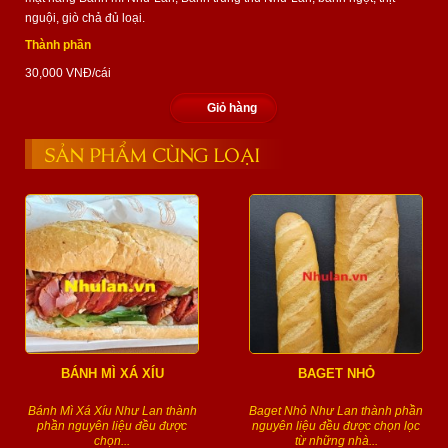
nguội, giò chả đủ loại.
Thành phần
30,000 VNĐ/cái
Giỏ hàng
SẢN PHẨM CÙNG LOẠI
BÁNH MÌ XÁ XÍU
BAGET NHỎ
Bánh Mì Xá Xíu Như Lan thành
Baget Nhỏ Như Lan thành phần
phần nguyên liệu đều được
nguyên liệu đều được chọn lọc
chọn...
từ những nhà...