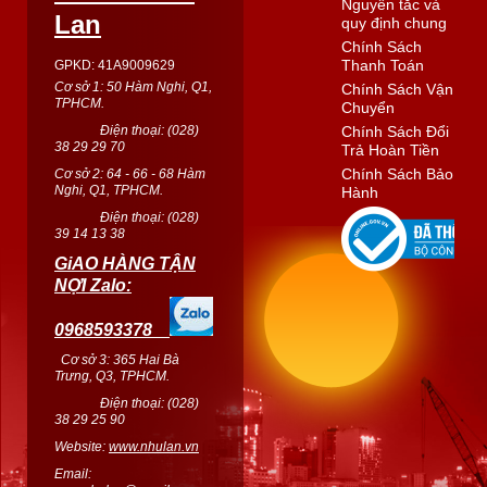
Nguyên tắc và
Lan
quy định chung
Chính Sách
Thanh Toán
GPKD: 41A9009629
Cơ sở 1: 50 Hàm Nghi, Q1,
Chính Sách Vận
TPHCM.
Chuyển
Điện thoại: (
028
)
Chính Sách Đổi
38 29 29 70
Trả Hoàn Tiền
Chính Sách Bảo
Cơ sở 2: 64 - 66 - 68 Hàm
Nghi, Q1, TPHCM.
Hành
Điện thoại: (
028
)
39 14 13 38
GiAO HÀNG TẬN
NỢI Zalo:
0968593378
Cơ sở 3: 365 Hai Bà
Trưng, Q3, TPHCM.
Điện thoại: (028)
38 29 25 90
Website:
www.nhulan.vn
Email: