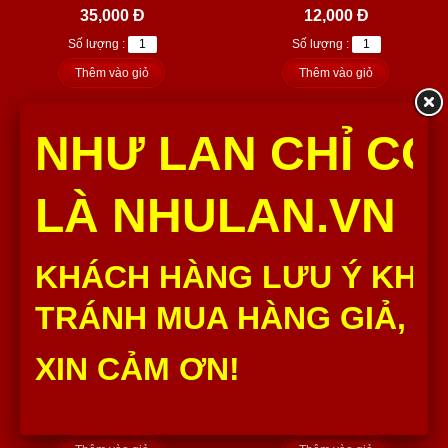
35,000 Đ
12,000 Đ
Số lượng :
Số lượng :
Thêm vào giỏ
Thêm vào giỏ
NHƯ LAN CHỈ CÓ
LÀ NHULAN.VN
KHÁCH HÀNG LƯU Ý KHÔ
BAGET LỚN
CUA KẸP CHẢ LỤA
TRÁNH MUA HÀNG GIẢ, H
Baget Lớn Như Lan thành phần
Cua kẹp chả lụa Như Lan thành
nguyên liệu đều được chọn lọc
phần nguyên liệu đều được
XIN CẢM ƠN!
từ những nhà...
chọn lọc từ những...
20,000 Đ
35,000 Đ
Số lượng :
Số lượng :