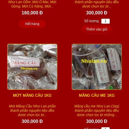
Như Lan Gồm: Mứt Ô Mai, Mứt
thành phần nguyên liệu đều
Gừng, Mứt Củ Năng, Mứt...
được chọn lọc từ...
160,000 Đ
300,000 Đ
Số lượng :
Hết hàng
Thêm vào giỏ
MỨT MÃNG CẦU 1KG
MÃNG CẦU ME 1KG
Mứt Mãng Cầu Như Lan phần
Mãng cầu me Như Lan (1kg)
thành phần nguyên liệu đều
thành phần nguyên liệu đều
được chọn lọc từ...
được chọn lọc từ những...
300,000 Đ
300,000 Đ