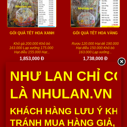
GÓI QUÀ TẾT HOA XANH
GÓI QUÀ TẾT HOA VÀNG
Khô gà 200.000 Khô bò
Rượu 120.000 Hạt dẻ 190.000
163.000 Lạp xưởng 175.000
Hạt điều 150.000 Khô bò
Hạt điều 155.000 Hạt...
163.000 Lạp xưởng...
1,853,000 Đ
1,738,000 Đ
Số lượng :
Số lượng :
NHƯ LAN CHỈ CÓ
Thêm vào giỏ
Thêm vào giỏ
LÀ NHULAN.VN
KHÁCH HÀNG LƯU Ý KHÔ
TRÁNH MUA HÀNG GIẢ, H