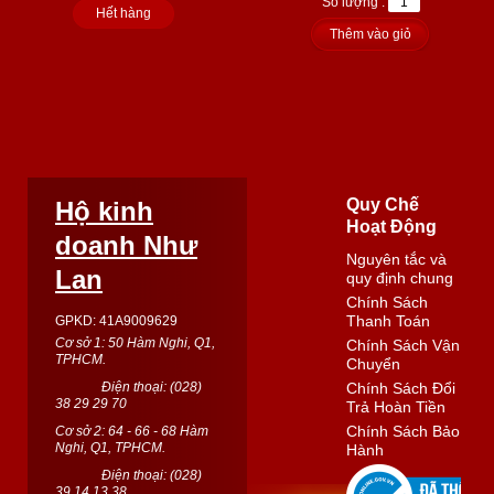
Số lượng :
Hết hàng
Thêm vào giỏ
Quy Chế
Hộ kinh
Hoạt Động
doanh Như
Nguyên tắc và
Lan
quy định chung
Chính Sách
Thanh Toán
GPKD: 41A9009629
Cơ sở 1: 50 Hàm Nghi, Q1,
Chính Sách Vận
TPHCM.
Chuyển
Điện thoại: (
028
)
Chính Sách Đổi
38 29 29 70
Trả Hoàn Tiền
Chính Sách Bảo
Cơ sở 2: 64 - 66 - 68 Hàm
Nghi, Q1, TPHCM.
Hành
Điện thoại: (
028
)
39 14 13 38