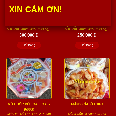
XIN CẢM ƠN!
MỨT HỘP ĐỦ LOẠI LOẠI 1
MỨT HỘP ĐỦ LOẠI LOẠI 3
(1,4KG)
(900G) NHƯ LAN
Mứt Hộp Đủ Loại Loại 1
Mứt Hộp Đủ Loại Loại 3
(1,4kg) Như Lan Gồm: Mứt Ô
(900g) Như Lan Gồm: Mứt Ô
Mai, Mứt Gừng, Mứt Củ Năng,...
Mai, Mứt Gừng, Mứt Củ Năng,...
300,000 Đ
250,000 Đ
Hết hàng
Hết hàng
MỨT HỘP ĐỦ LOẠI LOẠI 2
MÃNG CẦU ỚT 1KG
(600G)
Mứt Hộp Đủ Loại Loại 2 (600g)
Mãng Cầu Ớt Như Lan 1kg