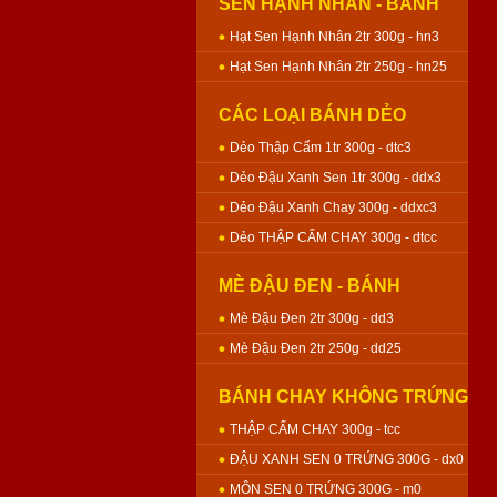
SEN HẠNH NHÂN - BÁNH
NƯỚNG
Hạt Sen Hạnh Nhân 2tr 300g - hn3
Hạt Sen Hạnh Nhân 2tr 250g - hn25
CÁC LOẠI BÁNH DẺO
Dẻo Thập Cẩm 1tr 300g - dtc3
Dẻo Đậu Xanh Sen 1tr 300g - ddx3
Dẻo Đậu Xanh Chay 300g - ddxc3
Dẻo THẬP CẨM CHAY 300g - dtcc
MÈ ĐẬU ĐEN - BÁNH
NƯỚNG
Mè Đậu Đen 2tr 300g - dd3
Mè Đậu Đen 2tr 250g - dd25
BÁNH CHAY KHÔNG TRỨNG
- BÁNH NƯỚNG
THẬP CẨM CHAY 300g - tcc
ĐẬU XANH SEN 0 TRỨNG 300G - dx0
MÔN SEN 0 TRỨNG 300G - m0