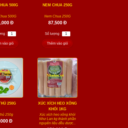
HUA 500G
NEM CHUA 250G
Chua 500G
Nem Chua 250G
,000 Đ
87,500 Đ
ợng :
Số lượng :
 vào giỏ
Thêm vào giỏ
THỦ 250G
XÚC XÍCH HEO XÔNG
KHÓI 1KG
thủ 250g
Xúc xích heo xông khói
Như Lan kg thành phần
,000 Đ
nguyên liệu đều được...