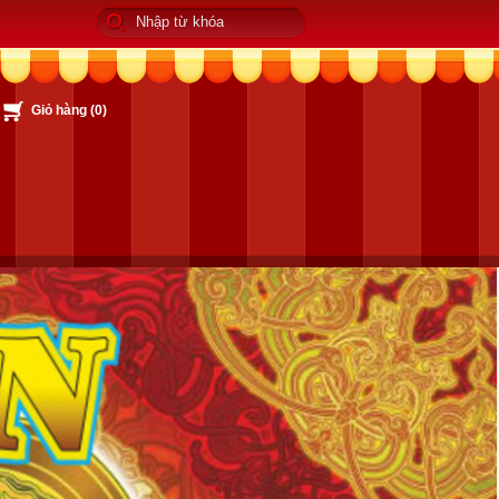
Giỏ hàng (
0
)