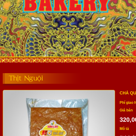
Thịt Nguội
CHẢ QU
Phí giao 
Giá bán
320,0
Mô tả