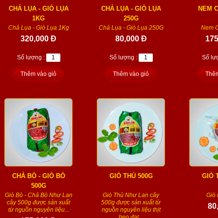
CHẢ LỤA - GIÒ LỤA
CHẢ LỤA - GIÒ LỤA
NEM C
1KG
250G
Chả Lụa - Giò Lụa 1Kg
Chả Lụa - Giò Lụa 250G
Nem 
320,000 Đ
80,000 Đ
175
Số lượng :
Số lượng :
Số lư
Thêm vào giỏ
Thêm vào giỏ
Thêm
CHẢ BÒ - GIÒ BÒ
GIÒ THỦ 500G
GIÒ 
500G
Giò Bò - Chả Bò Như Lan
Giò Thủ Như Lan cây
Giò 
cây 500g được sản xuất
500g được sản xuất từ
80
từ nguồn nguyên liệu...
nguồn nguyên liệu thịt
heo đạt...