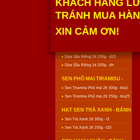
KHÁCH HÀNG LƯ
Môn Sen 2tr 250g - m25
TRÁNH MUA HÀNG
Môn Sen 1tr 200g - mh200
XIN CẢM ƠN!
DỪA SẦU RIÊNG - BÁNH
NƯỚNG
Dừa Sầu Riêng 3tr 400g - d4
Dừa Sầu Riêng 2tr 300g - d3
Dừa Sầu Riêng 2tr 250g - d25
Dừa Sầu Riêng 1tr 200g - dh
SEN PHÔ MAI TIRAMISU -
BÁNH NƯỚNG
Sen Tiramisu Phô mai 2tr 300g - tira3
Sen Tiramisu Phô mai 2tr 250g - tira25
HẠT SEN TRÀ XANH - BÁNH
NƯỚNG
Sen Trà Xanh 2tr 300g - t3
Sen Trà Xanh 2tr 250g - t25