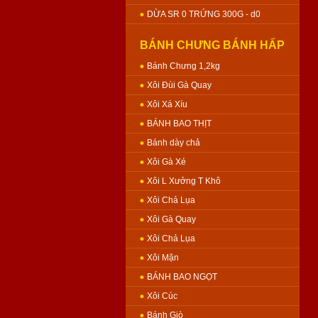
DỪA SR 0 TRỨNG 300G - d0
BÁNH CHƯNG BÁNH HẤP
Bánh Chưng 1,2kg
Xôi Đùi Gà Quay
Xôi Xá Xíu
BÁNH BAO THỊT
Bánh dày chả
Xôi Gà Xé
Xôi L Xưởng T Khô
Xôi Chả Lụa
Xôi Gà Quay
Xôi Chả Lụa
Xôi Mặn
BÁNH BAO NGỌT
Xôi Cúc
Bánh Giò