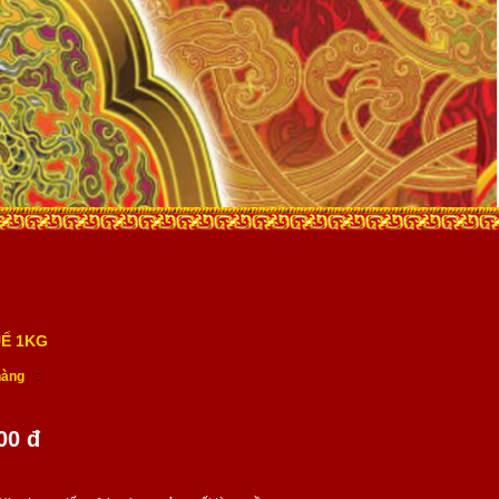
Ế 1KG
hàng
:
00 đ