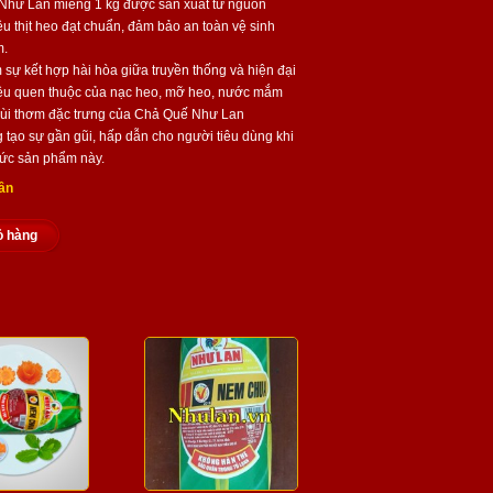
Như Lan miếng 1 kg được sản xuất từ nguồn
ệu thịt heo đạt chuẩn, đảm bảo an toàn vệ sinh
m.
sự kết hợp hài hòa giữa truyền thống và hiện đại
ệu quen thuộc của nạc heo, mỡ heo, nước mắm
ùi thơm đặc trưng của Chả Quế Như Lan
 tạo sự gần gũi, hấp dẫn cho người tiêu dùng khi
ức sản phẩm này.
ần
ỏ hàng