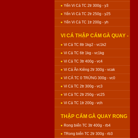
Yến Vi Cá TC 2tr 300g - y3
Yến Vi Cá TC 2tr 250g - y25
Yến Vi Cá TC 1tr 200g - yh
VI CÁ THẬP CẨM GÀ QUAY -
BÁNH NƯỚNG
Vi Cá TC 8tr 1kg2 - vc1k2
Vi Cá TC 6tr 1kg - vc1kg
Vi Cá TC 3tr 400g - vc4
Vi Cá Ăn Kiêng 2tr 300g - vcak
VI CÁ TC 0 TRỨNG 300g - vc0
Vi Cá TC 2tr 300g - vc3
Vi Cá TC 2tr 250g - vc25
Vi Cá TC 1tr 200g - vch
THẬP CẨM GÀ QUAY RONG
BIỂN - BÁNH NƯỚNG
Rong biển TC 3tr 400g - rb4
TRong biển TC 2tr 300g - rb3