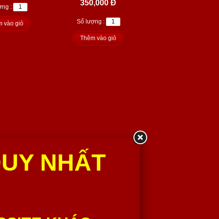
350,000 Đ
ợng :
Số lượng :
 vào giỏ
Thêm vào giỏ
DUY NHẤT