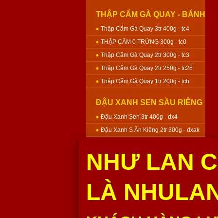
THẬP CẨM GÀ QUAY - BÁNH
NƯỚNG
Thập Cẩm Gà Quay 3tr 400g - tc4
THẬP CẨM 0 TRỨNG 300g - tc0
Thập Cẩm Gà Quay 2tr 300g - tc3
Thập Cẩm Gà Quay 2tr 250g - tc25
Thập Cẩm Gà Quay 1tr 200g - tch
ĐẬU XANH SEN SẦU RIÊNG
- BÁNH NƯỚNG
Đậu Xanh Sen 3tr 400g - dx4
Đậu Xanh S Ăn Kiêng 2tr 300g - dxak
Đậu Xanh Sen 2tr 300g - dx3
NHƯ LAN C
Đậu Xanh Sen 2tr 250g - dx25
Đậu Xanh Sen 1tr 200g - dxh
LÀ NHULAN
MÔN SEN - BÁNH NƯỚNG
Môn Sen 3tr 400g - m4
Môn Sen 2tr 300g - m3