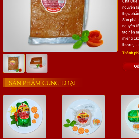
Chả Quế 
nguyên li
thực phẩ
Sản phẩm 
nguyên li
tạo nên m
miếng 1kg
thưởng th
Thành ph
Gi
SẢN PHẨM CÙNG LOẠI