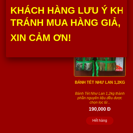
200,000 Đ
120,000 Đ
KHÁCH HÀNG LƯU Ý KHÔ
Số lượng :
Hết hàng
TRÁNH MUA HÀNG GIẢ, H
Thêm vào giỏ
XIN CẢM ƠN!
BÁNH TÉT NHƯ LAN 1,2KG
Bánh Tét Như Lan 1,2kg thành
phần nguyên liệu đều được
chọn lọc từ...
190,000 Đ
Hết hàng