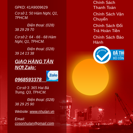
Chính Sách
Thanh Toán
GPKD: 41A9009629
Cơ sở 1: 50 Hàm Nghi, Q1,
Chính Sách Vận
TPHCM.
Chuyển
Điện thoại: (
028
)
Chính Sách Đổi
38 29 29 70
Trả Hoàn Tiền
Chính Sách Bảo
Cơ sở 2: 64 - 66 - 68 Hàm
Nghi, Q1, TPHCM.
Hành
Điện thoại: (
028
)
39 14 13 38
GiAO HÀNG TẬN
NỢI Zalo:
0968593378
Cơ sở 3: 365 Hai Bà
Trưng, Q3, TPHCM.
Điện thoại: (028)
38 29 25 90
Website:
www.nhulan.vn
Email:
cosonhulan@gmail.com