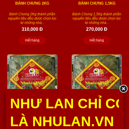
BÁNH CHƯNG 2KG
BÁNH CHƯNG 1,5KG
Bánh Chưng 2Kg thành phần
Bánh Chưng 1,5Kg thành phần
nguyên liệu đều được chọn lọc
nguyên liệu đều được chọn lọc
từ những nhà...
từ những nhà...
310,000 Đ
270,000 Đ
Hết hàng
Hết hàng
NHƯ LAN CHỈ CÓ
BÁNH CHƯNG 1,2KG
BÁNH CHƯNG 700G
LÀ NHULAN.VN
Bánh Chưng Như Lan 1,2Kg
Bánh Chưng Như Lan 700G/cái
thành phần nguyên liệu đều
thành phần nguyên liệu đều
được chọn lọc từ những...
được chọn lọc từ...