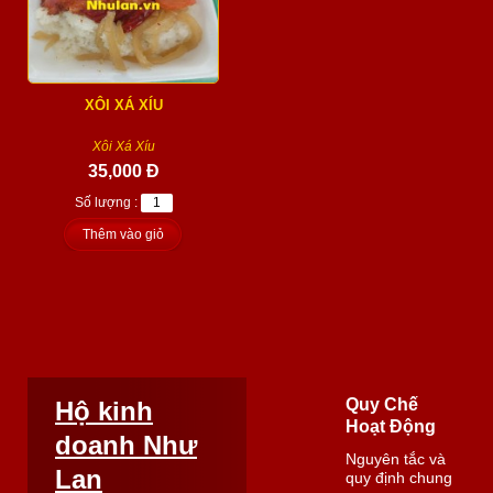
XÔI XÁ XÍU
Xôi Xá Xíu
35,000 Đ
Số lượng :
Thêm vào giỏ
Quy Chế
Hộ kinh
Hoạt Động
doanh Như
Nguyên tắc và
Lan
quy định chung