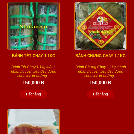
BÁNH TÉT CHAY 1,1KG
BÁNH CHƯNG CHAY 1,1KG
Bánh Tét Chay 1,1kg thành
Bánh Chưng Chay 1,1kg thành
phần nguyên liệu đều được
phần nguyên liệu đều được
chọn lọc từ những...
chọn lọc từ những...
150,000 Đ
150,000 Đ
Hết hàng
Hết hàng