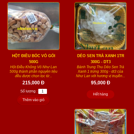
HỘT ĐIỀU BÓC VỎ GÓI
DẺO SEN TRÀ XANH 1TR
500G
300G - DT3
Hột Điều Không Vỏ Như Lan
Bánh Trung Thu Dẻo Sen Trà
500g thành phần nguyên liệu
Xanh 1 trứng 300g - dt3 của
đều được chọn lọc từ...
Như Lan với hương vị truyền...
215,000 Đ
95,000 Đ
Số lượng :
Hết hàng
Thêm vào giỏ