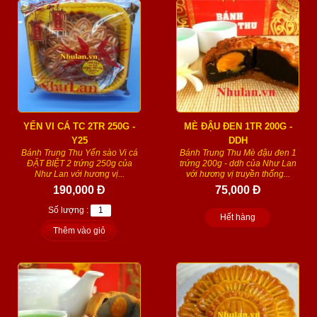
YẾN VI CÁ TC 2TR 250G -
MÈ ĐẬU ĐEN 1TR 200G -
Y25
DDH
Bánh Trung Thu Yến sào Vi cá
Bánh Trung Thu Mè đậu đen 1
ĐẶT BIỆT 2 trứng 250g của
trứng 200g - ddh của Như Lan
Như Lan với hương vị...
với hương vị truyền thống...
190,000 Đ
75,000 Đ
Số lượng :
Hết hàng
Thêm vào giỏ