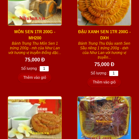
MÔN SEN 1TR 200G -
ĐẬU XANH SEN 1TR 200G -
MH200
DXH
Bánh Trung Thu Môn Sen 1
Bánh Trung Thu Đậu xanh Sen
trứng 200g - mh của Như Lan
Sầu riêng 1 trứng 200g - dxh
với hương vị truyền thống đặc...
của Như Lan với hương vị
truyền...
75,000 Đ
75,000 Đ
Số lượng :
Số lượng :
Thêm vào giỏ
Thêm vào giỏ