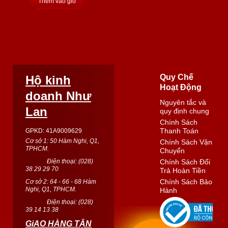
Thêm vào giỏ
Quy Chế
Hộ kinh
Hoạt Động
doanh Như
Nguyên tắc và
Lan
quy định chung
Chính Sách
Thanh Toán
GPKD: 41A9009629
Cơ sở 1: 50 Hàm Nghi, Q1,
Chính Sách Vận
TPHCM.
Chuyển
Điện thoại: (
028
)
Chính Sách Đổi
38 29 29 70
Trả Hoàn Tiền
Chính Sách Bảo
Cơ sở 2: 64 - 66 - 68 Hàm
Nghi, Q1, TPHCM.
Hành
Điện thoại: (
028
)
39 14 13 38
GiAO HÀNG TẬN