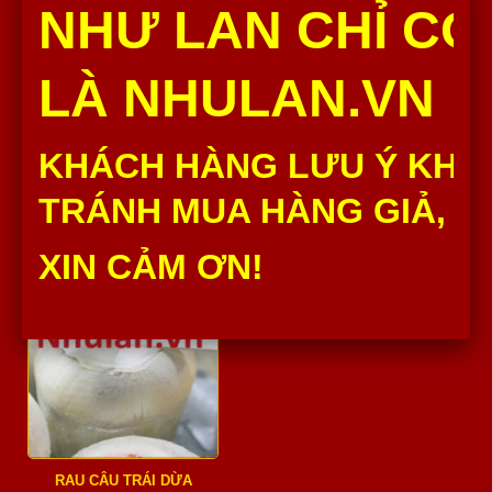
NHƯ LAN CHỈ CÓ
LÀ NHULAN.VN
CÁ CƠM KHO GIÒN 1KG
KHĂN ƯỚT
Cá Cơm Kho Giòn 1kg
Khăn Ướt
KHÁCH HÀNG LƯU Ý KHÔ
400,000 Đ
3,000 Đ
TRÁNH MUA HÀNG GIẢ, H
Số lượng :
Hết hàng
Thêm vào giỏ
XIN CẢM ƠN!
RAU CÂU TRÁI DỪA