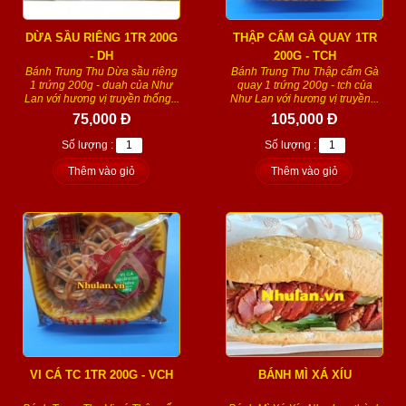
DỪA SẦU RIÊNG 1TR 200G
THẬP CẨM GÀ QUAY 1TR
- DH
200G - TCH
Bánh Trung Thu Dừa sầu riêng
Bánh Trung Thu Thập cẩm Gà
1 trứng 200g - duah của Như
quay 1 trứng 200g - tch của
Lan với hương vị truyền thống...
Như Lan với hương vị truyền...
75,000 Đ
105,000 Đ
Số lượng :
Số lượng :
Thêm vào giỏ
Thêm vào giỏ
VI CÁ TC 1TR 200G - VCH
BÁNH MÌ XÁ XÍU