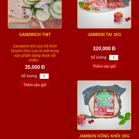
SANDWICH THỊT
JAMBON TAI 1KG
Sandwich thịt của Hộ Kinh
320,000 Đ
Doanh Như Lan là một trong
sản phẩm đang được rất
Số lượng :
nhiều...
Thêm vào giỏ
35,000 Đ
Số lượng :
Thêm vào giỏ
JAMBON XÔNG KHÓI 1KG