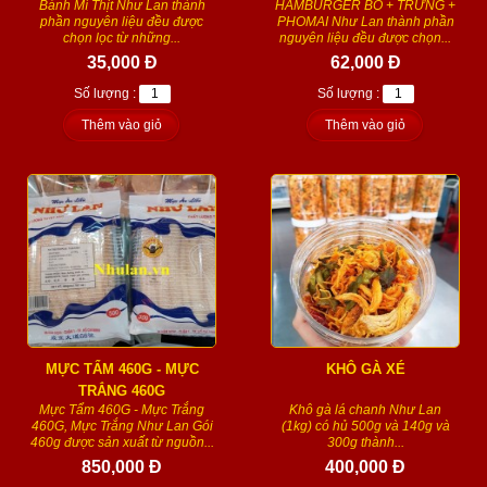
Bánh Mì Thịt Như Lan thành
HAMBURGER BÒ + TRỨNG +
phần nguyên liệu đều được
PHOMAI Như Lan thành phần
chọn lọc từ những...
nguyên liệu đều được chọn...
35,000 Đ
62,000 Đ
Số lượng :
Số lượng :
Thêm vào giỏ
Thêm vào giỏ
MỰC TẨM 460G - MỰC
KHÔ GÀ XÉ
TRẮNG 460G
Mực Tẩm 460G - Mực Trắng
Khô gà lá chanh Như Lan
460G, Mực Trắng Như Lan Gói
(1kg) có hủ 500g và 140g và
460g được sản xuất từ nguồn...
300g thành...
850,000 Đ
400,000 Đ