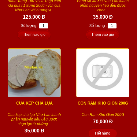
Bánh Trung Thu Vi cá Thập cẩm
Bánh Mì Xá Xíu Như Lan thành
Gà quay 1 trứng 200g - vch của
phần nguyên liệu đều được
Như Lan với hương vị...
chọn...
125,000 Đ
35,000 Đ
Số lượng :
Số lượng :
Thêm vào giỏ
Thêm vào giỏ
CUA KẸP CHẢ LỤA
CON RẠM KHO GIÒN 200G
Cua kẹp chả lụa Như Lan thành
Con Rạm Kho Giòn 200G
phần nguyên liệu đều được
70,000 Đ
chọn lọc từ những...
35,000 Đ
Hết hàng