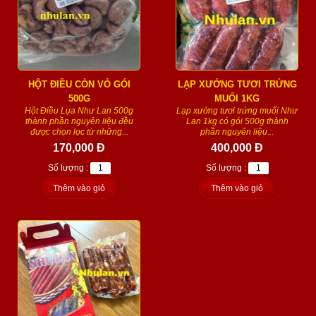
HỘT ĐIỀU CÒN VỎ GÓI
LẠP XƯỞNG TƯƠI TRỨNG
500G
MUỐI 1KG
Hột Điều Lụa Như Lan 500g
Lạp xưởng tươi trứng muối Như
thành phần nguyên liệu đều
Lan 1kg có gói 500g thành
được chọn lọc từ những...
phần nguyên liệu...
170,000 Đ
400,000 Đ
Số lượng :
Số lượng :
Thêm vào giỏ
Thêm vào giỏ