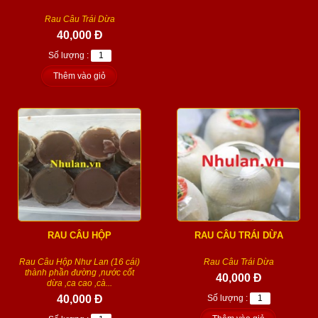
Rau Câu Trái Dừa
40,000 Đ
Số lượng :
Thêm vào giỏ
RAU CÂU HỘP
RAU CÂU TRÁI DỪA
Rau Câu Hộp Như Lan (16 cái)
Rau Câu Trái Dừa
thành phần đường ,nước cốt
40,000 Đ
dừa ,ca cao ,cà...
40,000 Đ
Số lượng :