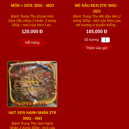
MÔN + DỪA 300G - MD3
MÈ ĐẬU ĐEN 2TR 300G -
DD3
Bánh Trung Thu Khoai môn
Bánh Trung Thu Mè đậu đen 2
Dừa Sầu riêng 2 nhân 2 trứng
trứng 300g - dd3 của Như Lan
300g - md3 của Như Lan...
với hương vị truyền thống...
120,000 Đ
105,000 Đ
Số lượng :
Hết hàng
Thêm vào giỏ
HẠT SEN HẠNH NHÂN 2TR
300G - HN3
Bánh Trung Thu Sen Hạnh
Nhân 2 trứng 300g - hn3 của