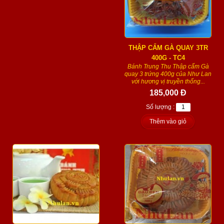
THẬP CẨM GÀ QUAY 3TR
400G - TC4
Bánh Trung Thu Thập cẩm Gà
quay 3 trứng 400g của Như Lan
với hương vị truyền thống...
185,000 Đ
Số lượng :
Thêm vào giỏ