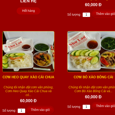
LIÊN HỆ
60,000 Đ
Hết hàng
Thêm vào giỏ
Số lượng :
CƠM HEO QUAY XÀO CẢI CHUA
CƠM BÒ XÀO BÔNG CẢI
Chúng tôi nhận đặt cơm văn phòng,
Chúng tôi nhận đặt cơm văn phò
Cơm Heo Quay Xào Cải Chua và
Cơm Bò Xào Bông Cải và...
có...
60,000 Đ
60,000 Đ
Thêm vào giỏ
Số lượng :
Thêm vào giỏ
Số lượng :