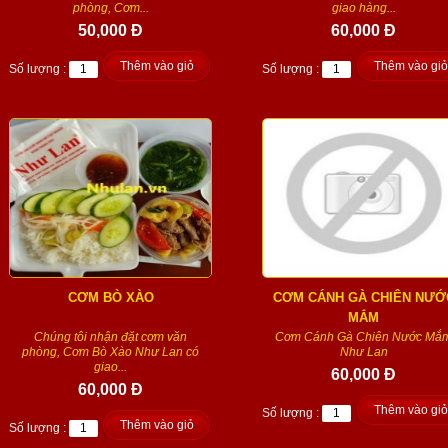
phòng, Cơm...
giao hàng...
50,000 Đ
60,000 Đ
Thêm vào giỏ
Thêm vào giỏ
Số lượng :
Số lượng :
CƠM BÒ XÀO
CƠM CÁNH GÀ CHIÊN NƯỚ
MẮM
Chúng tôi nhận đặt cơm văn
Cơm Cánh Gà Chiên Nước Mắ
phòng, Cơm Bò Xào Như Lan có
Như Lan
giao...
60,000 Đ
60,000 Đ
Thêm vào giỏ
Số lượng :
Thêm vào giỏ
Số lượng :