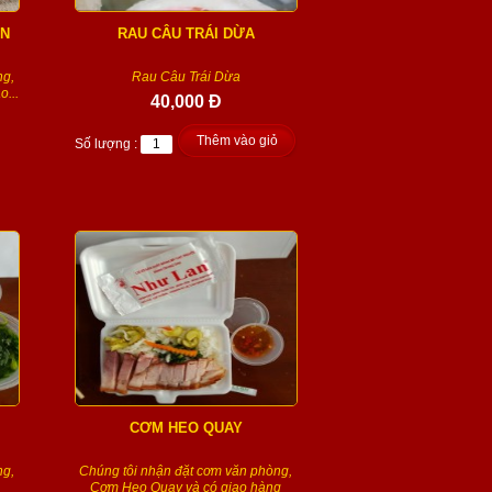
AN
RAU CÂU TRÁI DỪA
ng,
Rau Câu Trái Dừa
...
40,000 Đ
Thêm vào giỏ
Số lượng :
CƠM HEO QUAY
ng,
Chúng tôi nhận đặt cơm văn phòng,
Cơm Heo Quay và có giao hàng