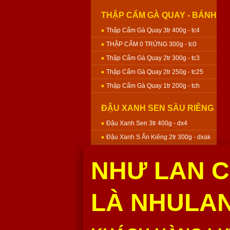
THẬP CẨM GÀ QUAY - BÁNH
NƯỚNG
Thập Cẩm Gà Quay 3tr 400g - tc4
THẬP CẨM 0 TRỨNG 300g - tc0
Thập Cẩm Gà Quay 2tr 300g - tc3
Thập Cẩm Gà Quay 2tr 250g - tc25
Thập Cẩm Gà Quay 1tr 200g - tch
ĐẬU XANH SEN SẦU RIÊNG
- BÁNH NƯỚNG
Đậu Xanh Sen 3tr 400g - dx4
Đậu Xanh S Ăn Kiêng 2tr 300g - dxak
Đậu Xanh Sen 2tr 300g - dx3
NHƯ LAN C
Đậu Xanh Sen 2tr 250g - dx25
Đậu Xanh Sen 1tr 200g - dxh
LÀ NHULAN
MÔN SEN - BÁNH NƯỚNG
Môn Sen 3tr 400g - m4
Môn Sen 2tr 300g - m3