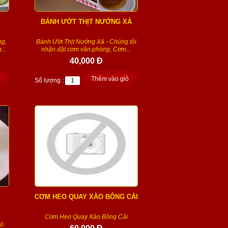
BÁNH ƯỚT THỊT NƯỚNG XẢ
ng,
Bánh Ướt Thịt Nướng Xả - Chúng tôi
...
nhận đặt cơm văn phòng, Cơm...
40,000 Đ
Thêm vào giỏ
Số lượng :
CƠM HEO QUAY XÀO BÔNG CẢI
Cơm Heo Quay Xào Bông Cải
có