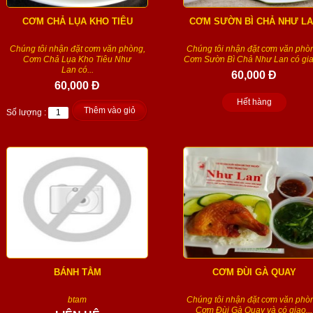
CƠM CHẢ LỤA KHO TIÊU
CƠM SƯỜN BÌ CHẢ NHƯ L
Chúng tôi nhận đặt cơm văn phòng,
Chúng tôi nhận đặt cơm văn phò
Cơm Chả Lụa Kho Tiêu Như
Cơm Sườn Bì Chả Như Lan có giao
Lan có...
60,000 Đ
60,000 Đ
Hết hàng
Thêm vào giỏ
Số lượng :
BÁNH TẰM
CƠM ĐÙI GÀ QUAY
btam
Chúng tôi nhận đặt cơm văn phò
Cơm Đùi Gà Quay và có giao...