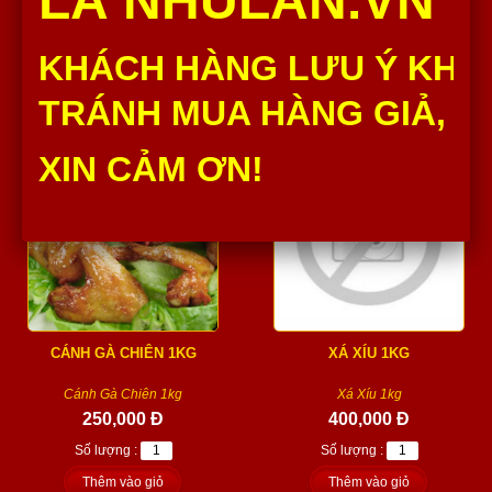
LÀ NHULAN.VN
Thịt Nướng BBQ (1kg)
350,000 Đ
KHÁCH HÀNG LƯU Ý KHÔ
Số lượng :
Thêm vào giỏ
TRÁNH MUA HÀNG GIẢ, H
XIN CẢM ƠN!
CÁNH GÀ CHIÊN 1KG
XÁ XÍU 1KG
Cánh Gà Chiên 1kg
Xá Xíu 1kg
250,000 Đ
400,000 Đ
Số lượng :
Số lượng :
Thêm vào giỏ
Thêm vào giỏ