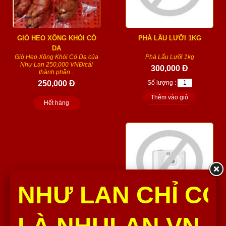
GIÒ HEO XÔNG KHÓI CÓ
PHÁ LẤU LƯỠI 1KG
DA
Giò Heo Xông Khói Có Da của
Phá Lấu Lưỡi 1kg
Như Lan 250,000 VNĐ/cái
300,000 Đ
thành phần...
250,000 Đ
Số lượng :
Thêm vào giỏ
Hết hàng
NHƯ LAN CHỈ CÓ
THỊT NƯỚNG BBQ (1KG)