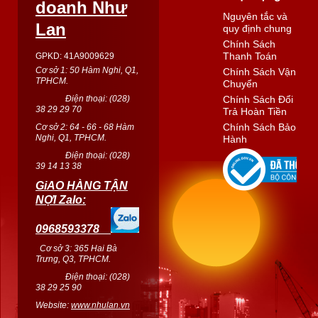
doanh Như
Nguyên tắc và
Lan
quy định chung
Chính Sách
Thanh Toán
GPKD: 41A9009629
Cơ sở 1: 50 Hàm Nghi, Q1,
Chính Sách Vận
TPHCM.
Chuyển
Điện thoại: (
028
)
Chính Sách Đổi
38 29 29 70
Trả Hoàn Tiền
Chính Sách Bảo
Cơ sở 2: 64 - 66 - 68 Hàm
Nghi, Q1, TPHCM.
Hành
Điện thoại: (
028
)
39 14 13 38
GiAO HÀNG TẬN
NỢI Zalo:
0968593378
Cơ sở 3: 365 Hai Bà
Trưng, Q3, TPHCM.
Điện thoại: (028)
38 29 25 90
Website:
www.nhulan.vn