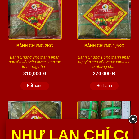
BÁNH CHƯNG 2KG
BÁNH CHƯNG 1,5KG
Bánh Chưng 2Kg thành phần
Bánh Chưng 1,5Kg thành phần
nguyên liệu đều được chọn lọc
nguyên liệu đều được chọn lọc
từ những nhà...
từ những nhà...
310,000 Đ
270,000 Đ
Hết hàng
Hết hàng
NHƯ LAN CHỈ CÓ