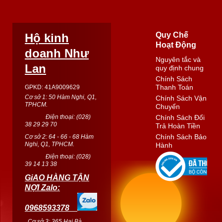
Quy Chế
Hộ kinh
Hoạt Động
doanh Như
Nguyên tắc và
Lan
quy định chung
Chính Sách
Thanh Toán
GPKD: 41A9009629
Cơ sở 1: 50 Hàm Nghi, Q1,
Chính Sách Vận
TPHCM.
Chuyển
Điện thoại: (
028
)
Chính Sách Đổi
38 29 29 70
Trả Hoàn Tiền
Chính Sách Bảo
Cơ sở 2: 64 - 66 - 68 Hàm
Nghi, Q1, TPHCM.
Hành
Điện thoại: (
028
)
39 14 13 38
GiAO HÀNG TẬN
NỢI Zalo:
0968593378
Cơ sở 3: 365 Hai Bà