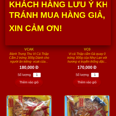
KHÁCH HÀNG LƯU Ý KHÔ
TRÁNH MUA HÀNG GIẢ, H
XIN CẢM ƠN!
VI CÁ ĂN KIÊNG 2TR 300G -
VI CÁ TC 0 TRỨNG 300G -
VCAK
VC0
Bánh Trung Thu Vi Cá Thập
Vi cá Thập cẩm Gà quay 0
Cẩm 2 trứng 300g Dành cho
trứng 300g của Như Lan với
người ăn kiêng- vcak của...
hương vị truyền thống đặc...
180,000 Đ
170,000 Đ
Số lượng :
Số lượng :
Thêm vào giỏ
Thêm vào giỏ