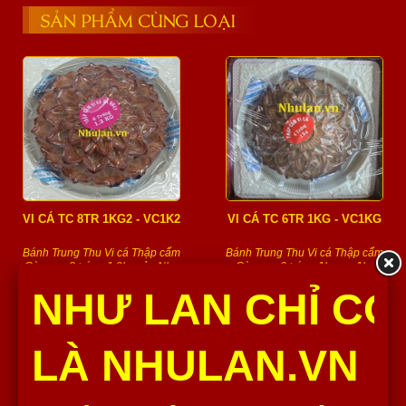
SẢN PHẨM CÙNG LOẠI
VI CÁ TC 8TR 1KG2 - VC1K2
VI CÁ TC 6TR 1KG - VC1KG
Bánh Trung Thu Vi cá Thập cẩm
Bánh Trung Thu Vi cá Thập cẩm
Gà quay 8 trứng 1,2kg của Như
Gà quay 6 trứng 1kg - vc1kg
Lan với hương vị...
của Như Lan với hương vị...
NHƯ LAN CHỈ CÓ
670,000 Đ
570,000 Đ
Số lượng :
Số lượng :
LÀ NHULAN.VN
Thêm vào giỏ
Thêm vào giỏ