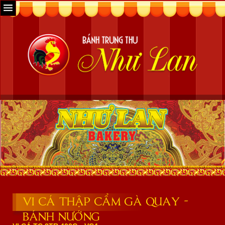
VI CÁ THẬP CẨM GÀ QUAY -
BÁNH NƯỚNG