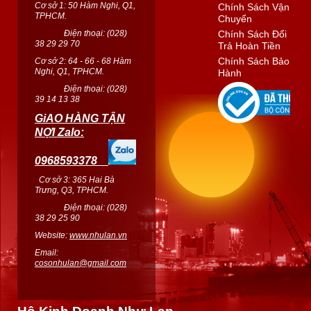
Cơ sở 1: 50 Hàm Nghi, Q1,
Chính Sách Vận
TPHCM.
Chuyển
Điện thoại: (
028
)
Chính Sách Đổi
38 29 29 70
Trả Hoàn Tiền
Chính Sách Bảo
Cơ sở 2: 64 - 66 - 68 Hàm
Nghi, Q1, TPHCM.
Hành
Điện thoại: (
028
)
39 14 13 38
GiAO HÀNG TẬN
NỢI Zalo:
0968593378
Cơ sở 3: 365 Hai Bà
Trưng, Q3, TPHCM.
Điện thoại: (028)
38 29 25 90
Website:
www.nhulan.vn
Email:
cosonhulan@gmail.com