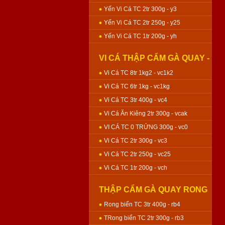
Yến Vi Cá TC 2tr 300g - y3
Yến Vi Cá TC 2tr 250g - y25
Yến Vi Cá TC 1tr 200g - yh
VI CÁ THẬP CẨM GÀ QUAY -
BÁNH NƯỚNG
Vi Cá TC 8tr 1kg2 - vc1k2
Vi Cá TC 6tr 1kg - vc1kg
Vi Cá TC 3tr 400g - vc4
Vi Cá Ăn Kiêng 2tr 300g - vcak
VI CÁ TC 0 TRỨNG 300g - vc0
Vi Cá TC 2tr 300g - vc3
Vi Cá TC 2tr 250g - vc25
Vi Cá TC 1tr 200g - vch
THẬP CẨM GÀ QUAY RONG
BIỂN - BÁNH NƯỚNG
Rong biển TC 3tr 400g - rb4
TRong biển TC 2tr 300g - rb3