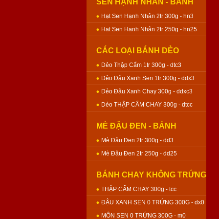
SEN HẠNH NHÂN - BÁNH
NƯỚNG
Hạt Sen Hạnh Nhân 2tr 300g - hn3
Hạt Sen Hạnh Nhân 2tr 250g - hn25
CÁC LOẠI BÁNH DẺO
Dẻo Thập Cẩm 1tr 300g - dtc3
Dẻo Đậu Xanh Sen 1tr 300g - ddx3
Dẻo Đậu Xanh Chay 300g - ddxc3
Dẻo THẬP CẨM CHAY 300g - dtcc
MÈ ĐẬU ĐEN - BÁNH
NƯỚNG
Mè Đậu Đen 2tr 300g - dd3
Mè Đậu Đen 2tr 250g - dd25
BÁNH CHAY KHÔNG TRỨNG
- BÁNH NƯỚNG
THẬP CẨM CHAY 300g - tcc
ĐẬU XANH SEN 0 TRỨNG 300G - dx0
MÔN SEN 0 TRỨNG 300G - m0