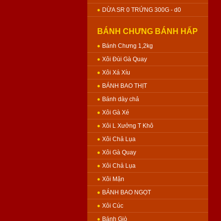
DỪA SR 0 TRỨNG 300G - d0
BÁNH CHƯNG BÁNH HẤP
Bánh Chưng 1,2kg
Xôi Đùi Gà Quay
Xôi Xá Xíu
BÁNH BAO THỊT
Bánh dày chả
Xôi Gà Xé
Xôi L Xưởng T Khô
Xôi Chả Lụa
Xôi Gà Quay
Xôi Chả Lụa
Xôi Mặn
BÁNH BAO NGỌT
Xôi Cúc
Bánh Giò