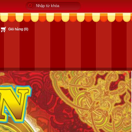
Giỏ hàng (
0
)