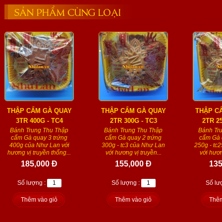
SẢN PHẨM CÙNG LOẠI
THẬP CẨM GÀ QUAY
THẬP CẨM GÀ QUAY
THẬP C
3TR 400G - TC4
2TR 300G - TC3
2TR 2
Bánh Trung Thu Thập
Bánh Trung Thu Thập
Bánh Tr
cẩm Gà quay 3 trứng
cẩm Gà quay 2 trứng
cẩm Gà 
400g của Như Lan với
300g - tc3 của Như Lan
250g - tc
hương vị truyền thống...
với hương vị truyền...
với hươn
185,000 Đ
155,000 Đ
135
Số lượng :
Số lượng :
Số lư
Thêm vào giỏ
Thêm vào giỏ
Thêm