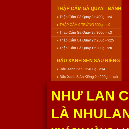
THẬP CẨM GÀ QUAY - BÁNH
NƯỚNG
Thập Cẩm Gà Quay 3tr 400g - tc4
THẬP CẨM 0 TRỨNG 300g - tc0
Thập Cẩm Gà Quay 2tr 300g - tc3
Thập Cẩm Gà Quay 2tr 250g - tc25
Thập Cẩm Gà Quay 1tr 200g - tch
ĐẬU XANH SEN SẦU RIÊNG
- BÁNH NƯỚNG
Đậu Xanh Sen 3tr 400g - dx4
Đậu Xanh S Ăn Kiêng 2tr 300g - dxak
Đậu Xanh Sen 2tr 300g - dx3
NHƯ LAN C
Đậu Xanh Sen 2tr 250g - dx25
Đậu Xanh Sen 1tr 200g - dxh
LÀ NHULAN
MÔN SEN - BÁNH NƯỚNG
Môn Sen 3tr 400g - m4
Môn Sen 2tr 300g - m3