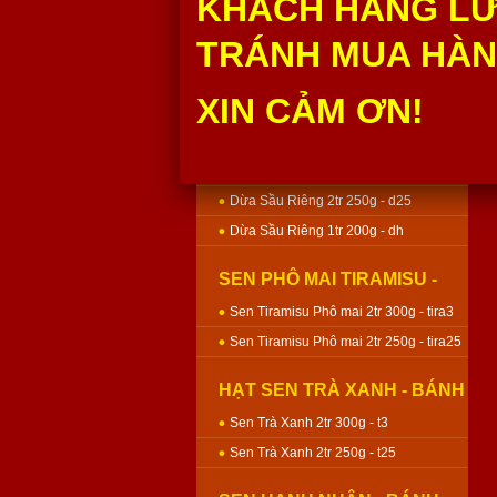
KHÁCH HÀNG LƯ
Môn Sen 2tr 250g - m25
TRÁNH MUA HÀNG
Môn Sen 1tr 200g - mh200
XIN CẢM ƠN!
DỪA SẦU RIÊNG - BÁNH
NƯỚNG
Dừa Sầu Riêng 3tr 400g - d4
Dừa Sầu Riêng 2tr 300g - d3
Dừa Sầu Riêng 2tr 250g - d25
Dừa Sầu Riêng 1tr 200g - dh
SEN PHÔ MAI TIRAMISU -
BÁNH NƯỚNG
Sen Tiramisu Phô mai 2tr 300g - tira3
Sen Tiramisu Phô mai 2tr 250g - tira25
HẠT SEN TRÀ XANH - BÁNH
NƯỚNG
Sen Trà Xanh 2tr 300g - t3
Sen Trà Xanh 2tr 250g - t25