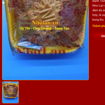
Bánh Trun
Như Lan v
đậm đà an
hợp, là sự
trung thu.
Thành ph
Gi