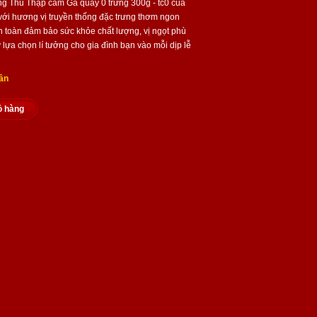
g Thu Thập cẩm Gà quay 0 trứng 300g - tc0 của
ới hương vị truyền thống đặc trưng thơm ngon
 toàn đảm bảo sức khỏe chất lượng, vị ngọt phù
 lựa chọn lí tưởng cho gia đình bạn vào mỗi dịp lễ
ần
ỏ hàng