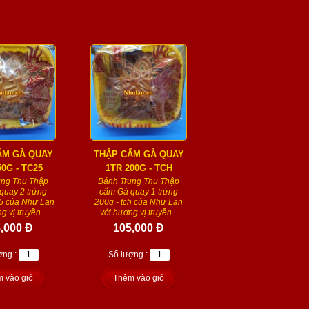
ẨM GÀ QUAY
THẬP CẨM GÀ QUAY
50G - TC25
1TR 200G - TCH
ung Thu Thập
Bánh Trung Thu Thập
quay 2 trứng
cẩm Gà quay 1 trứng
25 của Như Lan
200g - tch của Như Lan
g vị truyền...
với hương vị truyền...
,000 Đ
105,000 Đ
ợng :
Số lượng :
 vào giỏ
Thêm vào giỏ