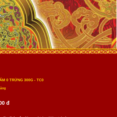
ẨM 0 TRỨNG 300G - TC0
hàng
:
00 đ