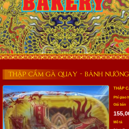
THẬP CẨM GÀ QUAY - BÁNH NƯỚNG
THẬP C
Phí giao 
Giá bán
155,0
Mô tả