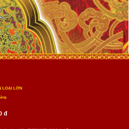
N LOẠI LỚN
hàng
:
0 đ