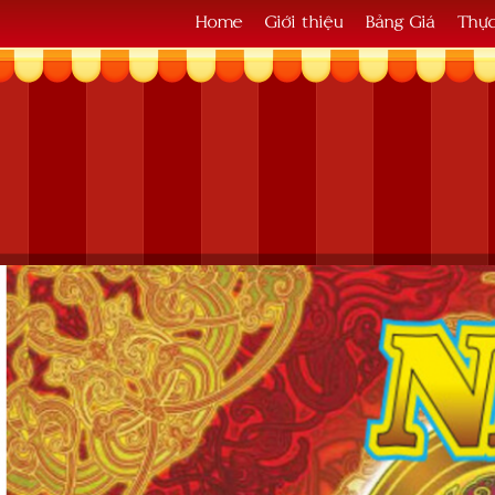
Home
Giới thiệu
Bảng Giá
Thự