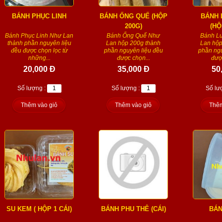
BÁNH PHỤC LINH
BÁNH ỐNG QUẾ (HỘP
BÁNH 
200G)
(HỘ
Bánh Phục Linh Như Lan
Bánh Ống Quế Như
Bánh L
thành phần nguyên liệu
Lan hộp 200g thành
Lan hộp
đều được chọn lọc từ
phần nguyên liệu đều
phần ngu
những...
được chọn...
được
20,000 Đ
35,000 Đ
50
Số lượng :
Số lượng :
Số lư
Thêm vào giỏ
Thêm vào giỏ
Thêm
SU KEM ( HỘP 1 CÁI)
BÁNH PHU THÊ (CÁI)
BÁN