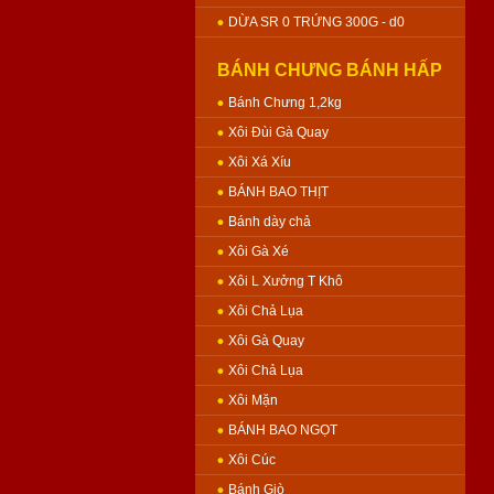
DỪA SR 0 TRỨNG 300G - d0
BÁNH CHƯNG BÁNH HẤP
Bánh Chưng 1,2kg
Xôi Đùi Gà Quay
Xôi Xá Xíu
BÁNH BAO THỊT
Bánh dày chả
Xôi Gà Xé
Xôi L Xưởng T Khô
Xôi Chả Lụa
Xôi Gà Quay
Xôi Chả Lụa
Xôi Mặn
BÁNH BAO NGỌT
Xôi Cúc
Bánh Giò