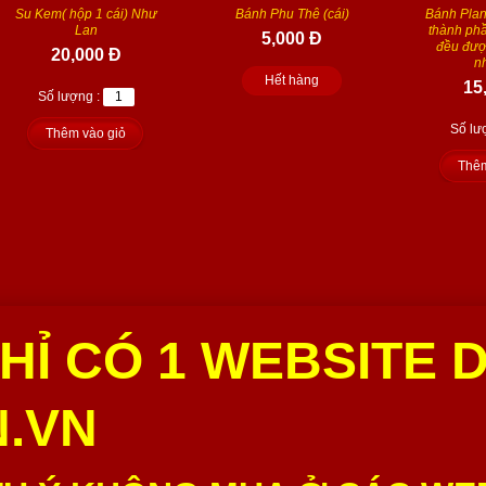
Su Kem( hộp 1 cái) Như
Bánh Phu Thê (cái)
Bánh Plan
Lan
thành phầ
5,000 Đ
đều được
20,000 Đ
nh
Hết hàng
15
Số lượng :
Số lư
Thêm vào giỏ
Thêm
HỈ CÓ 1 WEBSITE 
.VN