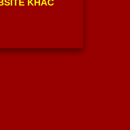
BSITE KHÁC