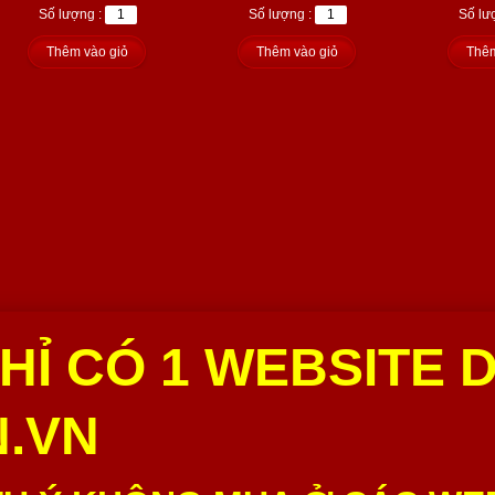
Số lượng :
Số lượng :
Số lư
Thêm vào giỏ
Thêm vào giỏ
Thêm
HỈ CÓ 1 WEBSITE 
.VN