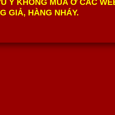
U Ý KHÔNG MUA Ở CÁC WE
 GIẢ, HÀNG NHÁY.