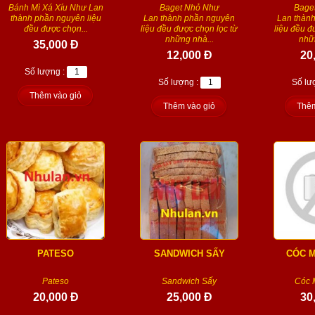
Bánh Mì Xá Xíu Như Lan
Baget Nhỏ Như
Bage
thành phần nguyên liệu
Lan thành phần nguyên
Lan thàn
đều được chọn...
liệu đều được chọn lọc từ
liệu đều đ
những nhà...
nhữn
35,000 Đ
12,000 Đ
20
Số lượng :
Số lượng :
Số lư
Thêm vào giỏ
Thêm vào giỏ
Thêm
PATESO
SANDWICH SẤY
CÓC 
Pateso
Sandwich Sấy
Cóc 
20,000 Đ
25,000 Đ
30