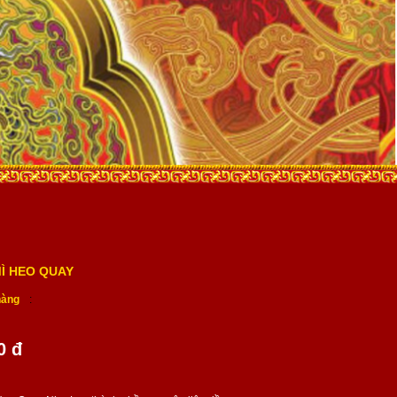
Ì HEO QUAY
hàng
:
0 đ