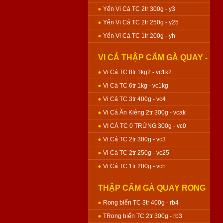
Yến Vi Cá TC 2tr 300g - y3
Yến Vi Cá TC 2tr 250g - y25
Yến Vi Cá TC 1tr 200g - yh
VI CÁ THẬP CẨM GÀ QUAY -
BÁNH NƯỚNG
Vi Cá TC 8tr 1kg2 - vc1k2
Vi Cá TC 6tr 1kg - vc1kg
Vi Cá TC 3tr 400g - vc4
Vi Cá Ăn Kiêng 2tr 300g - vcak
VI CÁ TC 0 TRỨNG 300g - vc0
Vi Cá TC 2tr 300g - vc3
Vi Cá TC 2tr 250g - vc25
Vi Cá TC 1tr 200g - vch
THẬP CẨM GÀ QUAY RONG
BIỂN - BÁNH NƯỚNG
Rong biển TC 3tr 400g - rb4
TRong biển TC 2tr 300g - rb3