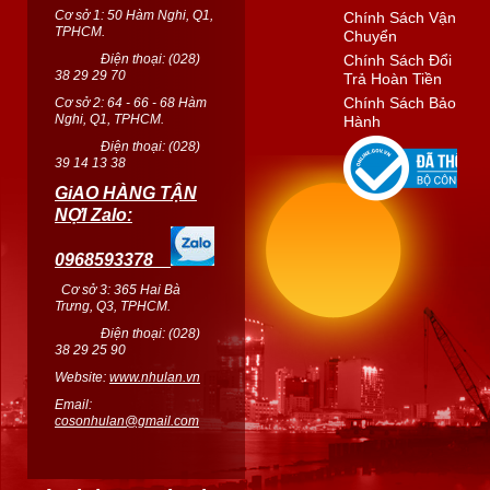
Cơ sở 1: 50 Hàm Nghi, Q1,
Chính Sách Vận
TPHCM.
Chuyển
Điện thoại: (
028
)
Chính Sách Đổi
38 29 29 70
Trả Hoàn Tiền
Chính Sách Bảo
Cơ sở 2: 64 - 66 - 68 Hàm
Nghi, Q1, TPHCM.
Hành
Điện thoại: (
028
)
39 14 13 38
GiAO HÀNG TẬN
NỢI Zalo:
0968593378
Cơ sở 3: 365 Hai Bà
Trưng, Q3, TPHCM.
Điện thoại: (028)
38 29 25 90
Website:
www.nhulan.vn
Email:
cosonhulan@gmail.com