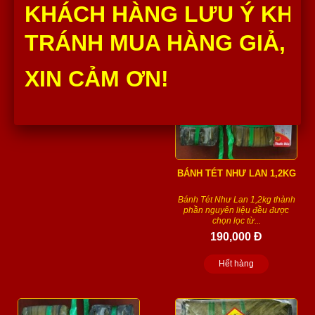
Số lượng :
KHÁCH HÀNG LƯU Ý KHÔ
Hết hàng
Thêm vào giỏ
TRÁNH MUA HÀNG GIẢ, H
XIN CẢM ƠN!
BÁNH TÉT NHƯ LAN 1,2KG
Bánh Tét Như Lan 1,2kg thành
phần nguyên liệu đều được
chọn lọc từ...
190,000 Đ
Hết hàng