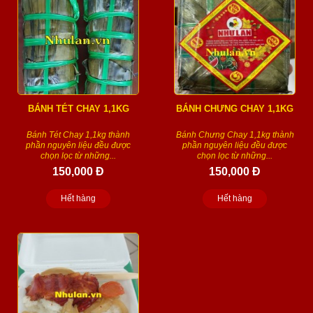
BÁNH TÉT CHAY 1,1KG
BÁNH CHƯNG CHAY 1,1KG
Bánh Tét Chay 1,1kg thành
Bánh Chưng Chay 1,1kg thành
phần nguyên liệu đều được
phần nguyên liệu đều được
chọn lọc từ những...
chọn lọc từ những...
150,000 Đ
150,000 Đ
Hết hàng
Hết hàng