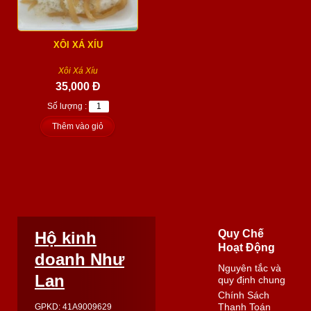
XÔI XÁ XÍU
Xôi Xá Xíu
35,000 Đ
Số lượng :
Thêm vào giỏ
Quy Chế
Hộ kinh
Hoạt Động
doanh Như
Nguyên tắc và
Lan
quy định chung
Chính Sách
Thanh Toán
GPKD: 41A9009629