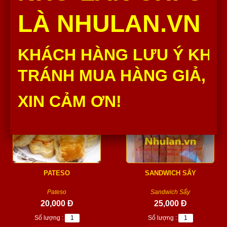
Baget Lớn Như Lan thành phần
Cua kẹp chả lụa Như Lan thành
nguyên liệu đều được chọn lọc
phần nguyên liệu đều được
LÀ NHULAN.VN
từ những nhà...
chọn lọc từ những...
20,000 Đ
35,000 Đ
Số lượng :
Số lượng :
KHÁCH HÀNG LƯU Ý KHÔ
Thêm vào giỏ
Thêm vào giỏ
TRÁNH MUA HÀNG GIẢ, H
XIN CẢM ƠN!
PATESO
SANDWICH SẤY
Pateso
Sandwich Sấy
20,000 Đ
25,000 Đ
Số lượng :
Số lượng :