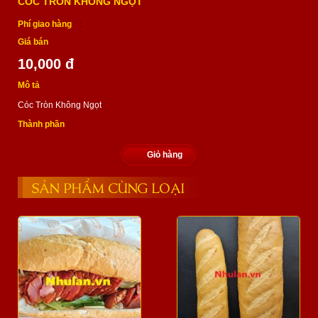
CÓC TRÒN KHÔNG NGỌT
Phí giao hàng
:
Giá bán
10,000 đ
Mô tả
Cóc Tròn Không Ngọt
Thành phần
Giỏ hàng
SẢN PHẨM CÙNG LOẠI