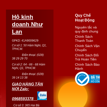
Quy Chế
Hộ kinh
Hoạt Động
doanh Như
Nguyên tắc và
Lan
quy định chung
Chính Sách
Thanh Toán
GPKD: 41A9009629
Cơ sở 1: 50 Hàm Nghi, Q1,
Chính Sách Vận
TPHCM.
Chuyển
Điện thoại: (
028
)
Chính Sách Đổi
38 29 29 70
Trả Hoàn Tiền
Chính Sách Bảo
Cơ sở 2: 64 - 66 - 68 Hàm
Nghi, Q1, TPHCM.
Hành
Điện thoại: (
028
)
39 14 13 38
GiAO HÀNG TẬN
NỢI Zalo:
0968593378
Cơ sở 3: 365 Hai Bà