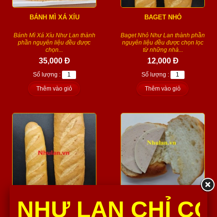
BÁNH MÌ XÁ XÍU
BAGET NHỎ
Bánh Mì Xá Xíu Như Lan thành
Baget Nhỏ Như Lan thành phần
phần nguyên liệu đều được
nguyên liệu đều được chọn lọc
chọn...
từ những nhà...
35,000 Đ
12,000 Đ
Số lượng :
Số lượng :
Thêm vào giỏ
Thêm vào giỏ
BAGET LỚN
CUA KẸP CHẢ LỤA
NHƯ LAN CHỈ CÓ