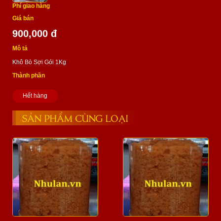
Phí giao hàng
:
Giá bán
900,000 đ
Mô tả
Khô Bò Sợi Gói 1Kg
Thành phần
Hết hàng
SẢN PHẨM CÙNG LOẠI