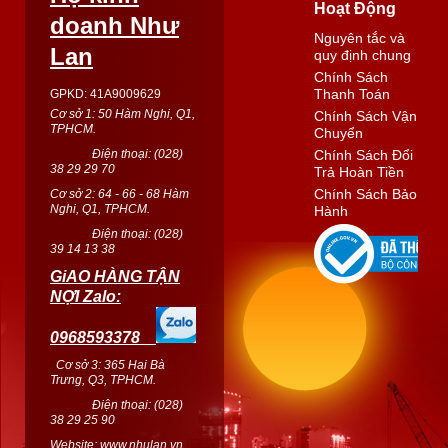
Hoạt Động
doanh Như
Nguyên tắc và
Lan
quy định chung
Chính Sách
Thanh Toán
GPKD: 41A9009629
Cơ sở 1: 50 Hàm Nghi, Q1,
Chính Sách Vận
TPHCM.
Chuyển
Điện thoại: (
028
)
Chính Sách Đổi
38 29 29 70
Trả Hoàn Tiền
Chính Sách Bảo
Cơ sở 2: 64 - 66 - 68 Hàm
Nghi, Q1, TPHCM.
Hành
Điện thoại: (
028
)
39 14 13 38
GiAO HÀNG TẬN
NỢI Zalo:
0968593378
Cơ sở 3: 365 Hai Bà
Trưng, Q3, TPHCM.
Điện thoại: (028)
38 29 25 90
Website:
www.nhulan.vn