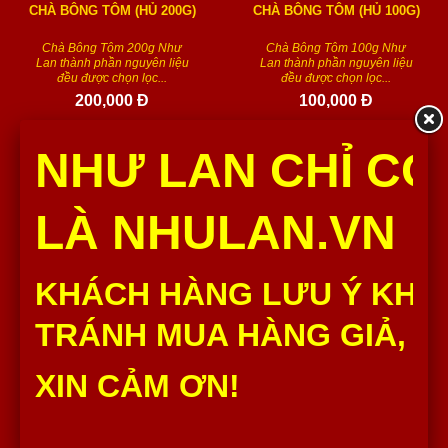
CHÀ BÔNG TÔM (HỦ 200G)
CHÀ BÔNG TÔM (HỦ 100G)
Chà Bông Tôm 200g Như
Chà Bông Tôm 100g Như
Lan thành phần nguyên liệu
Lan thành phần nguyên liệu
đều được chọn lọc...
đều được chọn lọc...
200,000 Đ
100,000 Đ
Số lượng :
Số lượng :
NHƯ LAN CHỈ CÓ
Thêm vào giỏ
Thêm vào giỏ
LÀ NHULAN.VN
KHÁCH HÀNG LƯU Ý KHÔ
TRÁNH MUA HÀNG GIẢ, H
XIN CẢM ƠN!
CHÀ BÔNG CÁ - CÁ LÓC
KHÔ BÒ CÂY NHƯ LAN HỦ
CHẤY TỎI (HỦ 200G)
500G
Chà Bông Cá - Cá Lóc Chấy
Khô Bò Cây Như Lan Hủ
Tỏi 200g Như Lan thành phần...
500G thành phần nguyên liệu