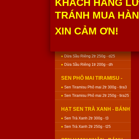
KHÁCH HÀNG LƯ
Môn Sen 2tr 250g - m25
TRÁNH MUA HÀNG
Môn Sen 1tr 200g - mh200
XIN CẢM ƠN!
DỪA SẦU RIÊNG - BÁNH
NƯỚNG
Dừa Sầu Riêng 3tr 400g - d4
Dừa Sầu Riêng 2tr 300g - d3
Dừa Sầu Riêng 2tr 250g - d25
Dừa Sầu Riêng 1tr 200g - dh
SEN PHÔ MAI TIRAMISU -
BÁNH NƯỚNG
Sen Tiramisu Phô mai 2tr 300g - tira3
Sen Tiramisu Phô mai 2tr 250g - tira25
HẠT SEN TRÀ XANH - BÁNH
NƯỚNG
Sen Trà Xanh 2tr 300g - t3
Sen Trà Xanh 2tr 250g - t25