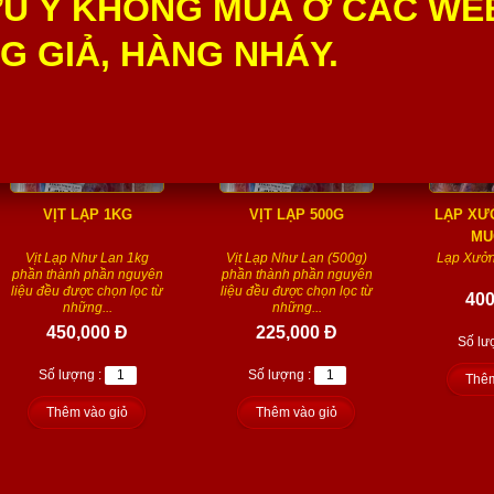
U Ý KHÔNG MUA Ở CÁC WE
 GIẢ, HÀNG NHÁY.
VỊT LẠP 1KG
VỊT LẠP 500G
LẠP XƯ
MU
Vịt Lạp Như Lan 1kg
Vịt Lạp Như Lan (500g)
Lạp Xưởn
phần thành phần nguyên
phần thành phần nguyên
liệu đều được chọn lọc từ
liệu đều được chọn lọc từ
400
những...
những...
450,000 Đ
225,000 Đ
Số lư
Số lượng :
Số lượng :
Thêm
Thêm vào giỏ
Thêm vào giỏ