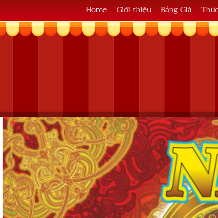
Home
Giới thiệu
Bảng Giá
Thự