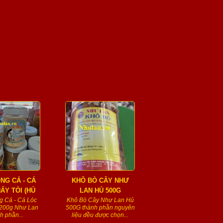
NG CÁ - CÁ
KHÔ BÒ CÂY NHƯ
ẤY TỎI (HỦ
LAN HỦ 500G
 Cá - Cá Lóc
200G)
Khô Bò Cây Như Lan Hủ
 200g Như Lan
500G thành phần nguyên
h phần...
liệu đều được chọn...