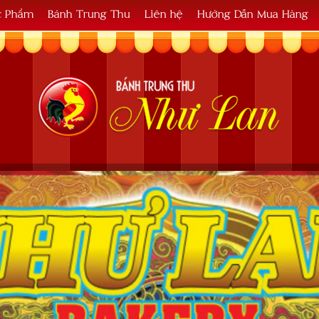
c Phẩm
Bánh Trung Thu
Liên hệ
Hướng Dẫn Mua Hàng