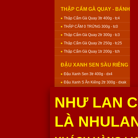
THẬP CẨM GÀ QUAY - BÁNH
NƯỚNG
Thập Cẩm Gà Quay 3tr 400g - tc4
THẬP CẨM 0 TRỨNG 300g - tc0
Thập Cẩm Gà Quay 2tr 300g - tc3
Thập Cẩm Gà Quay 2tr 250g - tc25
Thập Cẩm Gà Quay 1tr 200g - tch
ĐẬU XANH SEN SẦU RIÊNG
- BÁNH NƯỚNG
Đậu Xanh Sen 3tr 400g - dx4
Đậu Xanh S Ăn Kiêng 2tr 300g - dxak
Đậu Xanh Sen 2tr 300g - dx3
NHƯ LAN C
Đậu Xanh Sen 2tr 250g - dx25
Đậu Xanh Sen 1tr 200g - dxh
LÀ NHULAN
MÔN SEN - BÁNH NƯỚNG
Môn Sen 3tr 400g - m4
Môn Sen 2tr 300g - m3