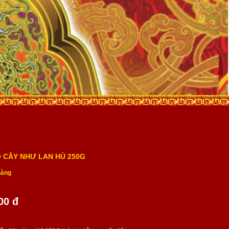
 CÂY NHƯ LAN HỦ 250G
hàng
:
00 đ