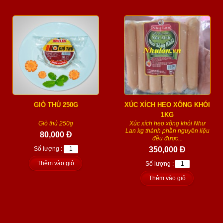
GIÒ THỦ 250G
XÚC XÍCH HEO XÔNG KHÓI
1KG
Giò thủ 250g
Xúc xích heo xông khói Như
Lan kg thành phần nguyên liệu
80,000 Đ
đều được...
Số lượng :
350,000 Đ
Thêm vào giỏ
Số lượng :
Thêm vào giỏ