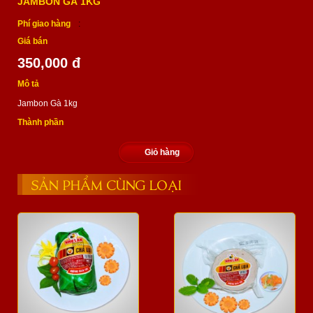
JAMBON GÀ 1KG
Phí giao hàng
:
Giá bán
350,000 đ
Mô tả
Jambon Gà 1kg
Thành phần
Giỏ hàng
SẢN PHẨM CÙNG LOẠI