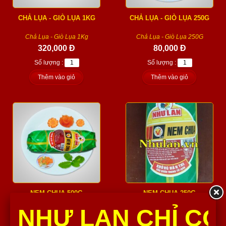
CHẢ LỤA - GIÒ LỤA 1KG
CHẢ LỤA - GIÒ LỤA 250G
Chả Lụa - Giò Lụa 1Kg
Chả Lụa - Giò Lụa 250G
320,000 Đ
80,000 Đ
Số lượng :
Số lượng :
Thêm vào giỏ
Thêm vào giỏ
NEM CHUA 500G
NEM CHUA 250G
NHƯ LAN CHỈ CÓ
Nem Chua 500G
Nem Chua 250G
175,000 Đ
87,500 Đ