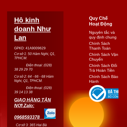
Quy Chế
Hộ kinh
Hoạt Động
doanh Như
Nguyên tắc và
Lan
quy định chung
Chính Sách
Thanh Toán
GPKD: 41A9009629
Cơ sở 1: 50 Hàm Nghi, Q1,
Chính Sách Vận
TPHCM.
Chuyển
Điện thoại: (
028
)
Chính Sách Đổi
38 29 29 70
Trả Hoàn Tiền
Chính Sách Bảo
Cơ sở 2: 64 - 66 - 68 Hàm
Nghi, Q1, TPHCM.
Hành
Điện thoại: (
028
)
39 14 13 38
GiAO HÀNG TẬN
NỢI Zalo:
0968593378
Cơ sở 3: 365 Hai Bà