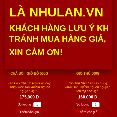
Số lượng :
Số lượng :
LÀ NHULAN.VN
Thêm vào giỏ
Thêm vào giỏ
KHÁCH HÀNG LƯU Ý KHÔ
TRÁNH MUA HÀNG GIẢ, H
XIN CẢM ƠN!
CHẢ BÒ - GIÒ BÒ 500G
GIÒ THỦ 500G
Giò Bò - Chả Bò Như Lan cây
Giò Thủ Như Lan cây 500g
500g được sản xuất từ nguồn
được sản xuất từ nguồn nguyên
nguyên liệu...
liệu thịt heo đạt...
175,000 Đ
160,000 Đ
Số lượng :
Số lượng :
Thêm vào giỏ
Thêm vào giỏ