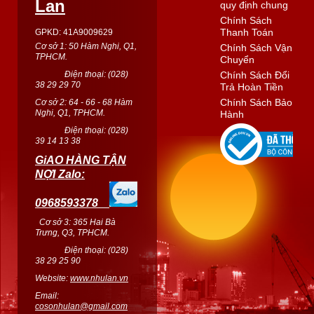
Lan
quy định chung
Chính Sách
Thanh Toán
GPKD: 41A9009629
Cơ sở 1: 50 Hàm Nghi, Q1,
Chính Sách Vận
TPHCM.
Chuyển
Điện thoại: (
028
)
Chính Sách Đổi
38 29 29 70
Trả Hoàn Tiền
Chính Sách Bảo
Cơ sở 2: 64 - 66 - 68 Hàm
Nghi, Q1, TPHCM.
Hành
Điện thoại: (
028
)
39 14 13 38
GiAO HÀNG TẬN
NỢI Zalo:
0968593378
Cơ sở 3: 365 Hai Bà
Trưng, Q3, TPHCM.
Điện thoại: (028)
38 29 25 90
Website:
www.nhulan.vn
Email:
cosonhulan@gmail.com