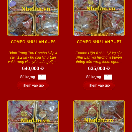
COMBO NHƯ LAN 6 - B6
COMBO NHƯ LAN 7 - B7
Bánh Trung Thu Combo Hộp 4
Combo Hộp 4 cái : 1,2 kg của
cái : 1,2 kg - b6 của Như Lan
Như Lan với hương vị truyền
với hương vị truyền thống đặc...
thống đặc trưng thơm ngon...
640,000 Đ
635,000 Đ
Số lượng :
Số lượng :
Thêm vào giỏ
Thêm vào giỏ