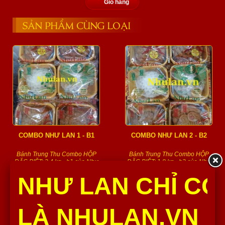
Giỏ hàng
SẢN PHẨM CÙNG LOẠI
COMBO NHƯ LAN 1 - B1
COMBO NHƯ LAN 2 - B2
Bánh Trung Thu Combo HỘP
Bánh Trung Thu Combo HỘP
ĐẶC BIỆT: 2,4 kg - b1 của Như
ĐẶC BIỆT: 1,8 kg - b2 của Như
Lan với hương vị truyền thống
Lan với hương vị truyền thống
NHƯ LAN CHỈ CÓ
đặc...
đặc...
1,130,000 Đ
905,000 Đ
Số lượng :
Số lượng :
LÀ NHULAN.VN
Thêm vào giỏ
Thêm vào giỏ