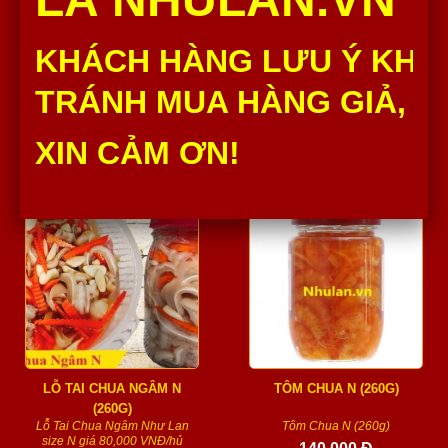
CẢI CHUA
CÀ PHÁO L (550G)
Cải Chua Như Lan 1kg thành
Cà Pháo L (550g) Như
KHÁCH HÀNG LƯU Ý KHÔ
phần nguyên liệu đều được
Lan thành phần nguyên liệu
chọn lọc từ những nhà...
đều được chọn lọc từ...
TRÁNH MUA HÀNG GIẢ, H
30,000 Đ
70,000 Đ
Số lượng :
Số lượng :
XIN CẢM ƠN!
Thêm vào giỏ
Thêm vào giỏ
LỖ TAI CHUA NGÂM N
TÔM CHUA N (260G)
(260G)
Lỗ Tai Chua Ngâm Như Lan
Tôm Chua N (260g)
size N giá 80,000 VNĐ/hủ