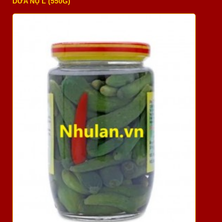
DƯA NỤ L (550G)