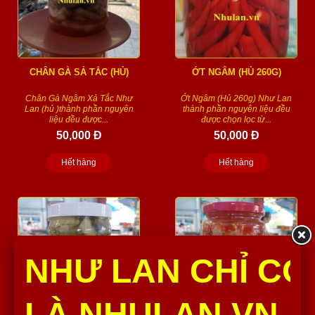
CHÂN GÀ SẢ TẮC (HỦ)
ỚT NGÂM (HỦ 260G)
Chân Gà Ngâm Xả Tắc Như
Ớt Ngâm (Hủ 260g) Như Lan
Lan (hủ )thành phần nguyên
thành phần nguyên liệu đều
liệu đều được...
được chọn lọc từ...
50,000 Đ
50,000 Đ
Hết hàng
Hết hàng
NHƯ LAN CHỈ CÓ
LÀ NHULAN.VN