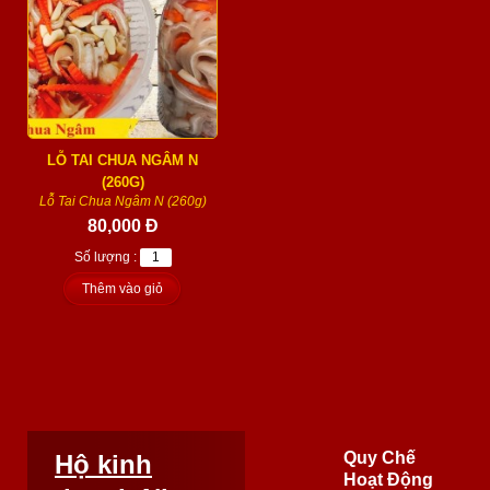
LỖ TAI CHUA NGÂM N
(260G)
Lỗ Tai Chua Ngâm N (260g)
80,000 Đ
Số lượng :
Thêm vào giỏ
Quy Chế
Hộ kinh
Hoạt Động