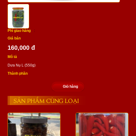
Phí giao hàng
:
Giá bán
160,000 đ
Mô tả
Dưa Nụ L (550g)
Thành phần
Giỏ hàng
SẢN PHẨM CÙNG LOẠI