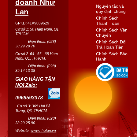
doanh Như
Nguyên tắc và
Lan
quy định chung
Chính Sách
Thanh Toán
GPKD: 41A9009629
Cơ sở 1: 50 Hàm Nghi, Q1,
Chính Sách Vận
TPHCM.
Chuyển
Điện thoại: (
028
)
Chính Sách Đổi
38 29 29 70
Trả Hoàn Tiền
Chính Sách Bảo
Cơ sở 2: 64 - 66 - 68 Hàm
Nghi, Q1, TPHCM.
Hành
Điện thoại: (
028
)
39 14 13 38
GiAO HÀNG TẬN
NỢI Zalo:
0968593378
Cơ sở 3: 365 Hai Bà
Trưng, Q3, TPHCM.
Điện thoại: (028)
38 29 25 90
Website:
www.nhulan.vn