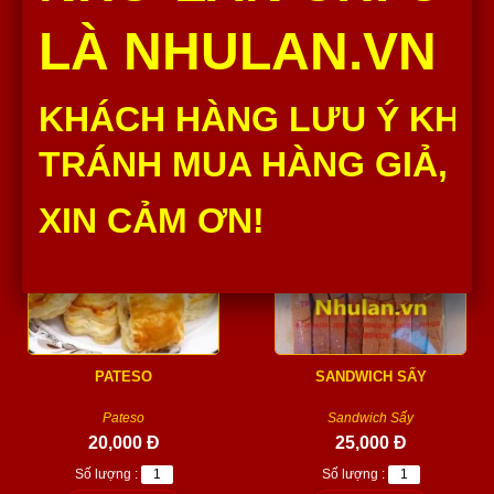
Baget Lớn Như Lan thành phần
Cua kẹp chả lụa Như Lan thành
nguyên liệu đều được chọn lọc
phần nguyên liệu đều được
LÀ NHULAN.VN
từ những nhà...
chọn lọc từ những...
20,000 Đ
35,000 Đ
Số lượng :
Số lượng :
KHÁCH HÀNG LƯU Ý KHÔ
Thêm vào giỏ
Thêm vào giỏ
TRÁNH MUA HÀNG GIẢ, H
XIN CẢM ƠN!
PATESO
SANDWICH SẤY
Pateso
Sandwich Sấy
20,000 Đ
25,000 Đ
Số lượng :
Số lượng :