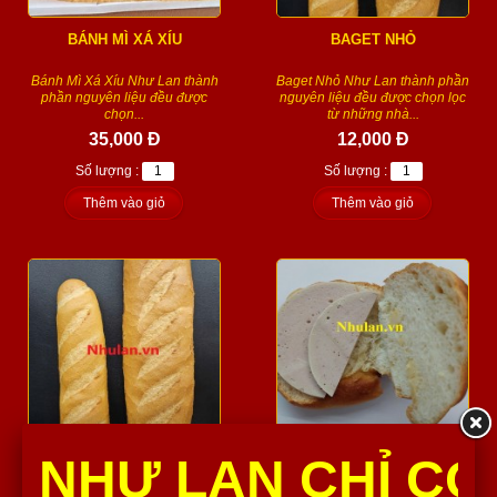
BÁNH MÌ XÁ XÍU
BAGET NHỎ
Bánh Mì Xá Xíu Như Lan thành
Baget Nhỏ Như Lan thành phần
phần nguyên liệu đều được
nguyên liệu đều được chọn lọc
chọn...
từ những nhà...
35,000 Đ
12,000 Đ
Số lượng :
Số lượng :
Thêm vào giỏ
Thêm vào giỏ
BAGET LỚN
CUA KẸP CHẢ LỤA
NHƯ LAN CHỈ CÓ