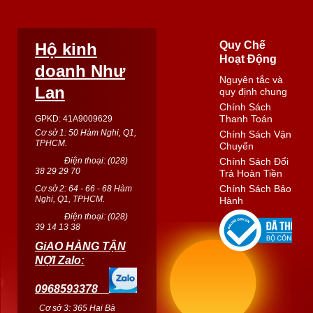
Quy Chế
Hộ kinh
Hoạt Động
doanh Như
Nguyên tắc và
Lan
quy định chung
Chính Sách
Thanh Toán
GPKD: 41A9009629
Cơ sở 1: 50 Hàm Nghi, Q1,
Chính Sách Vận
TPHCM.
Chuyển
Điện thoại: (
028
)
Chính Sách Đổi
38 29 29 70
Trả Hoàn Tiền
Chính Sách Bảo
Cơ sở 2: 64 - 66 - 68 Hàm
Nghi, Q1, TPHCM.
Hành
Điện thoại: (
028
)
39 14 13 38
GiAO HÀNG TẬN
NỢI Zalo:
0968593378
Cơ sở 3: 365 Hai Bà