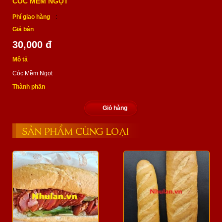
CÓC MỀM NGỌT
Phí giao hàng
:
Giá bán
30,000 đ
Mô tả
Cóc Mềm Ngọt
Thành phần
Giỏ hàng
SẢN PHẨM CÙNG LOẠI