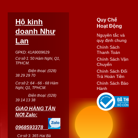
Quy Chế
Hộ kinh
Hoạt Động
doanh Như
Nguyên tắc và
Lan
quy định chung
Chính Sách
Thanh Toán
GPKD: 41A9009629
Cơ sở 1: 50 Hàm Nghi, Q1,
Chính Sách Vận
TPHCM.
Chuyển
Điện thoại: (
028
)
Chính Sách Đổi
38 29 29 70
Trả Hoàn Tiền
Chính Sách Bảo
Cơ sở 2: 64 - 66 - 68 Hàm
Nghi, Q1, TPHCM.
Hành
Điện thoại: (
028
)
39 14 13 38
GiAO HÀNG TẬN
NỢI Zalo:
0968593378
Cơ sở 3: 365 Hai Bà