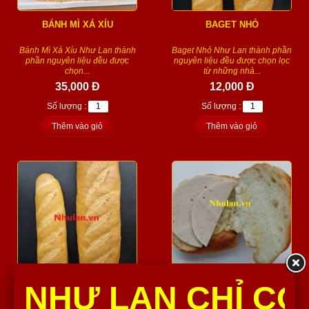
BÁNH MÌ XÁ XÍU
BAGET NHỎ
Bánh Mì Xá Xíu Như Lan thành
Baget Nhỏ Như Lan thành phần
phần nguyên liệu đều được
nguyên liệu đều được chọn lọc
chọn...
từ những nhà...
35,000 Đ
12,000 Đ
Số lượng :
Số lượng :
Thêm vào giỏ
Thêm vào giỏ
BAGET LỚN
CUA KẸP CHẢ LỤA
NHƯ LAN CHỈ CÓ