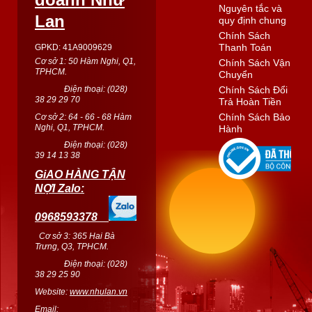
Nguyên tắc và
Lan
quy định chung
Chính Sách
Thanh Toán
GPKD: 41A9009629
Cơ sở 1: 50 Hàm Nghi, Q1,
Chính Sách Vận
TPHCM.
Chuyển
Điện thoại: (
028
)
Chính Sách Đổi
38 29 29 70
Trả Hoàn Tiền
Chính Sách Bảo
Cơ sở 2: 64 - 66 - 68 Hàm
Nghi, Q1, TPHCM.
Hành
Điện thoại: (
028
)
39 14 13 38
GiAO HÀNG TẬN
NỢI Zalo:
0968593378
Cơ sở 3: 365 Hai Bà
Trưng, Q3, TPHCM.
Điện thoại: (028)
38 29 25 90
Website:
www.nhulan.vn
Email: