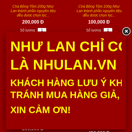
Chà Bông Tôm 200g Như
Chà Bông Tôm 100g Như
Lan thành phần nguyên liệu
Lan thành phần nguyên liệu
đều được chọn lọc...
đều được chọn lọc...
200,000 Đ
100,000 Đ
Số lượng :
Số lượng :
Thêm vào giỏ
Thêm vào giỏ
NHƯ LAN CHỈ CÓ
LÀ NHULAN.VN
KHÁCH HÀNG LƯU Ý KHÔ
TRÁNH MUA HÀNG GIẢ, H
CHÀ BÔNG CÁ - CÁ LÓC
KHÔ BÒ CÂY NHƯ LAN HỦ
XIN CẢM ƠN!
CHẤY TỎI (HỦ 200G)
500G
Chà Bông Cá - Cá Lóc Chấy
Khô Bò Cây Như Lan Hủ
Tỏi 200g Như Lan thành phần...
500G thành phần nguyên liệu
đều được chọn...
200,000 Đ