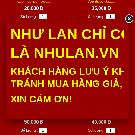
chọn lọc từ những...
đều được chọn...
20,000 Đ
35,000 Đ
Số lượng :
Số lượng :
Thêm vào giỏ
Thêm vào giỏ
NHƯ LAN CHỈ CÓ
LÀ NHULAN.VN
KHÁCH HÀNG LƯU Ý KHÔ
TRÁNH MUA HÀNG GIẢ, H
BÁNH LƯỠI MÈO (HỘP
BÔNG LAN TRỨNG MUỐI
XIN CẢM ƠN!
200G)
(HỘP 7 CÁI)
Bánh Lưỡi Mèo Như Lan hộp
Bông Lan Trứng Muối (Hộp 7
200g thành phần nguyên liệu
cái) của Như Lan thành phần
đều được chọn...
nguyên liệu đều...
50,000 Đ
40,000 Đ
Số lượng :
Số lượng :