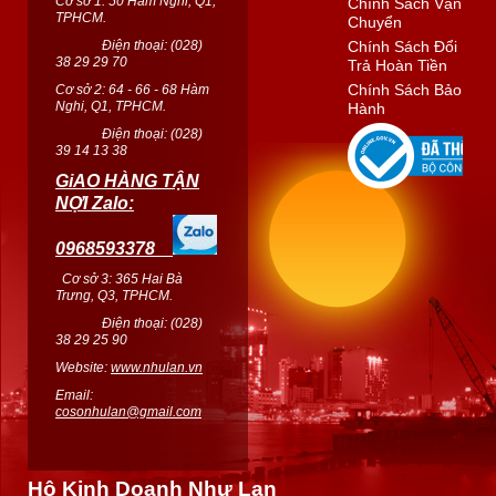
Cơ sở 1: 50 Hàm Nghi, Q1,
Chính Sách Vận
TPHCM.
Chuyển
Điện thoại: (
028
)
Chính Sách Đổi
38 29 29 70
Trả Hoàn Tiền
Chính Sách Bảo
Cơ sở 2: 64 - 66 - 68 Hàm
Nghi, Q1, TPHCM.
Hành
Điện thoại: (
028
)
39 14 13 38
GiAO HÀNG TẬN
NỢI Zalo:
0968593378
Cơ sở 3: 365 Hai Bà
Trưng, Q3, TPHCM.
Điện thoại: (028)
38 29 25 90
Website:
www.nhulan.vn
Email:
cosonhulan@gmail.com
Hộ Kinh Doanh Như Lan