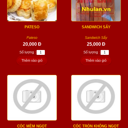
PATESO
SANDWICH SẤY
Pateso
Sandwich Sấy
20,000 Đ
25,000 Đ
Số lượng :
Số lượng :
Thêm vào giỏ
Thêm vào giỏ
CÓC MỀM NGỌT
CÓC TRÒN KHÔNG NGỌT