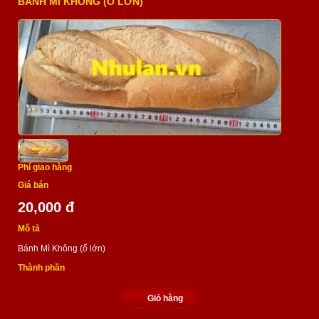
BÁNH MÌ KHÔNG (Ổ LỚN)
Phí giao hàng
:
Giá bán
20,000 đ
Mô tả
Bánh Mì Không (ổ lớn)
Thành phần
Giỏ hàng