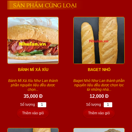
SẢN PHẨM CÙNG LOẠI
BÁNH MÌ XÁ XÍU
BAGET NHỎ
Bánh Mì Xá Xíu Như Lan thành
Baget Nhỏ Như Lan thành phần
phần nguyên liệu đều được
nguyên liệu đều được chọn lọc
chọn...
từ những nhà...
35,000 Đ
12,000 Đ
Số lượng :
Số lượng :
Thêm vào giỏ
Thêm vào giỏ