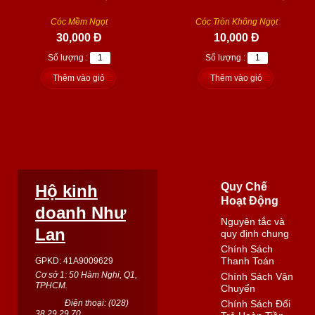
Cóc Mềm Ngọt
Cóc Tròn Không Ngọt
30,000 Đ
10,000 Đ
Số lượng :
Số lượng :
Thêm vào giỏ
Thêm vào giỏ
Quy Chế
Hộ kinh
Hoạt Động
doanh Như
Nguyên tắc và
Lan
quy định chung
Chính Sách
Thanh Toán
GPKD: 41A9009629
Cơ sở 1: 50 Hàm Nghi, Q1,
Chính Sách Vận
TPHCM.
Chuyển
Điện thoại: (
028
)
Chính Sách Đổi
38 29 29 70
Trả Hoàn Tiền