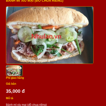
BÁNH MÌ XÍU MẠI (ĐỒ CHUA RIÊNG)
Phí giao hàng
:
Giá bán
35,000 đ
Mô tả
Bánh mì xíu mại (đồ chua riêng)