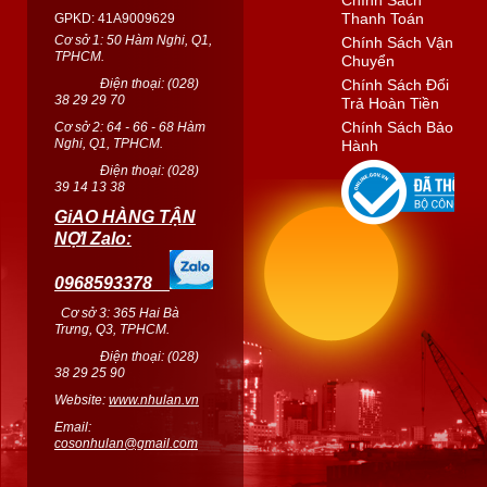
Chính Sách
Thanh Toán
GPKD: 41A9009629
Cơ sở 1: 50 Hàm Nghi, Q1,
Chính Sách Vận
TPHCM.
Chuyển
Điện thoại: (
028
)
Chính Sách Đổi
38 29 29 70
Trả Hoàn Tiền
Chính Sách Bảo
Cơ sở 2: 64 - 66 - 68 Hàm
Nghi, Q1, TPHCM.
Hành
Điện thoại: (
028
)
39 14 13 38
GiAO HÀNG TẬN
NỢI Zalo:
0968593378
Cơ sở 3: 365 Hai Bà
Trưng, Q3, TPHCM.
Điện thoại: (028)
38 29 25 90
Website:
www.nhulan.vn
Email:
cosonhulan@gmail.com