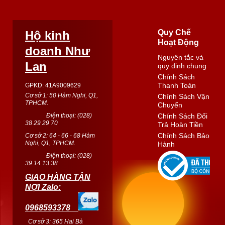
Quy Chế
Hộ kinh
Hoạt Động
doanh Như
Nguyên tắc và
Lan
quy định chung
Chính Sách
Thanh Toán
GPKD: 41A9009629
Cơ sở 1: 50 Hàm Nghi, Q1,
Chính Sách Vận
TPHCM.
Chuyển
Điện thoại: (
028
)
Chính Sách Đổi
38 29 29 70
Trả Hoàn Tiền
Chính Sách Bảo
Cơ sở 2: 64 - 66 - 68 Hàm
Nghi, Q1, TPHCM.
Hành
Điện thoại: (
028
)
39 14 13 38
GiAO HÀNG TẬN
NỢI Zalo:
0968593378
Cơ sở 3: 365 Hai Bà