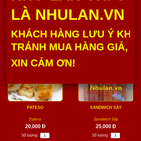
Baget Lớn Như Lan thành phần
Cua kẹp chả lụa Như Lan thành
nguyên liệu đều được chọn lọc
phần nguyên liệu đều được
LÀ NHULAN.VN
từ những nhà...
chọn lọc từ những...
20,000 Đ
35,000 Đ
Số lượng :
Số lượng :
KHÁCH HÀNG LƯU Ý KHÔ
Thêm vào giỏ
Thêm vào giỏ
TRÁNH MUA HÀNG GIẢ, H
XIN CẢM ƠN!
PATESO
SANDWICH SẤY
Pateso
Sandwich Sấy
20,000 Đ
25,000 Đ
Số lượng :
Số lượng :