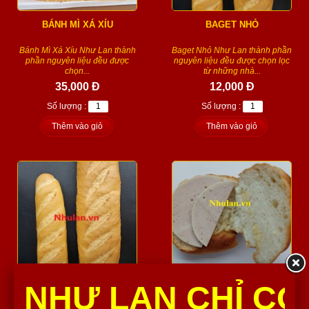
BÁNH MÌ XÁ XÍU
BAGET NHỎ
Bánh Mì Xá Xíu Như Lan thành
Baget Nhỏ Như Lan thành phần
phần nguyên liệu đều được
nguyên liệu đều được chọn lọc
chọn...
từ những nhà...
35,000 Đ
12,000 Đ
Số lượng :
Số lượng :
Thêm vào giỏ
Thêm vào giỏ
BAGET LỚN
CUA KẸP CHẢ LỤA
NHƯ LAN CHỈ CÓ