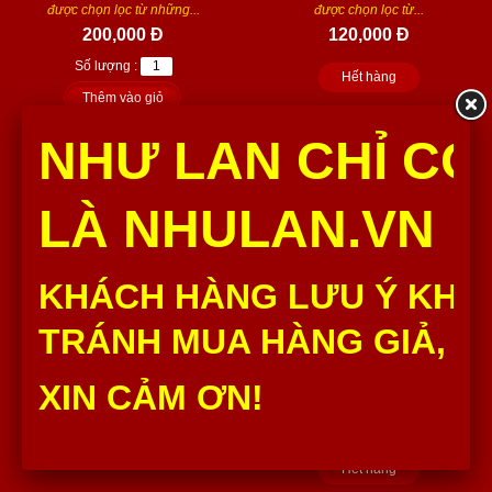
được chọn lọc từ những...
được chọn lọc từ...
200,000 Đ
120,000 Đ
Số lượng :
Hết hàng
Thêm vào giỏ
NHƯ LAN CHỈ CÓ
LÀ NHULAN.VN
KHÁCH HÀNG LƯU Ý KHÔ
BÁNH TÉT NHƯ LAN 1,2KG
TRÁNH MUA HÀNG GIẢ, H
Bánh Tét Như Lan 1,2kg thành
XIN CẢM ƠN!
phần nguyên liệu đều được
chọn lọc từ...
190,000 Đ
Hết hàng