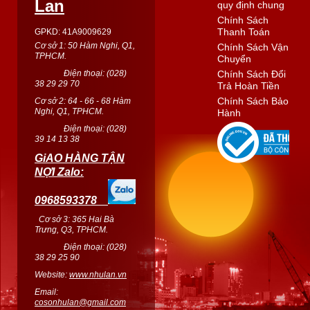
Lan
quy định chung
Chính Sách
Thanh Toán
GPKD: 41A9009629
Cơ sở 1: 50 Hàm Nghi, Q1,
Chính Sách Vận
TPHCM.
Chuyển
Điện thoại: (
028
)
Chính Sách Đổi
38 29 29 70
Trả Hoàn Tiền
Chính Sách Bảo
Cơ sở 2: 64 - 66 - 68 Hàm
Nghi, Q1, TPHCM.
Hành
Điện thoại: (
028
)
39 14 13 38
GiAO HÀNG TẬN
NỢI Zalo:
0968593378
Cơ sở 3: 365 Hai Bà
Trưng, Q3, TPHCM.
Điện thoại: (028)
38 29 25 90
Website:
www.nhulan.vn
Email:
cosonhulan@gmail.com