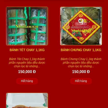
BÁNH TÉT CHAY 1,1KG
BÁNH CHƯNG CHAY 1,1KG
Bánh Tét Chay 1,1kg thành
Bánh Chưng Chay 1,1kg thành
phần nguyên liệu đều được
phần nguyên liệu đều được
chọn lọc từ những...
chọn lọc từ những...
150,000 Đ
150,000 Đ
Hết hàng
Hết hàng