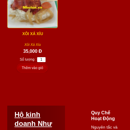
XÔI XÁ XÍU
Xôi Xá Xíu
35,000 Đ
Số lượng :
Thêm vào giỏ
Quy Chế
Hộ kinh
Hoạt Động
doanh Như
Nguyên tắc và