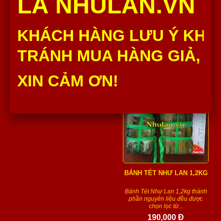
LÀ NHULAN.VN
Bánh Chưng Như Lan 1,2Kg
Bánh Chưng Như Lan 700G/cái
thành phần nguyên liệu đều
thành phần nguyên liệu đều
được chọn lọc từ những...
được chọn lọc từ...
KHÁCH HÀNG LƯU Ý KHÔ
200,000 Đ
120,000 Đ
TRÁNH MUA HÀNG GIẢ, H
Số lượng :
Hết hàng
Thêm vào giỏ
XIN CẢM ƠN!
BÁNH TÉT NHƯ LAN 1,2KG
Bánh Tét Như Lan 1,2kg thành
phần nguyên liệu đều được
chọn lọc từ...
190,000 Đ