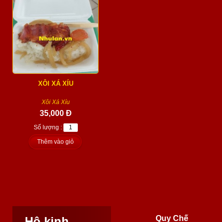
XÔI XÁ XÍU
Xôi Xá Xíu
35,000 Đ
Số lượng :
Thêm vào giỏ
Quy Chế
Hộ kinh