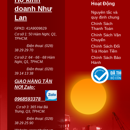
Hoạt Động
doanh Như
Nguyên tắc và
Lan
quy định chung
Chính Sách
Thanh Toán
GPKD: 41A9009629
Cơ sở 1: 50 Hàm Nghi, Q1,
Chính Sách Vận
TPHCM.
Chuyển
Điện thoại: (
028
)
Chính Sách Đổi
38 29 29 70
Trả Hoàn Tiền
Chính Sách Bảo
Cơ sở 2: 64 - 66 - 68 Hàm
Nghi, Q1, TPHCM.
Hành
Điện thoại: (
028
)
39 14 13 38
GiAO HÀNG TẬN
NỢI Zalo:
0968593378
Cơ sở 3: 365 Hai Bà
Trưng, Q3, TPHCM.
Điện thoại: (028)
38 29 25 90