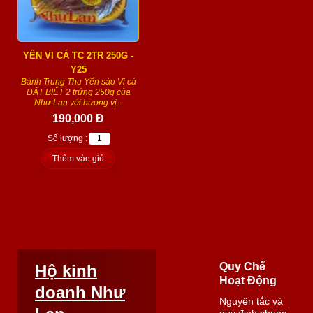
YẾN VI CÁ TC 2TR 250G -
Y25
Bánh Trung Thu Yến sào Vi cá
ĐẶT BIỆT 2 trứng 250g của
Như Lan với hương vị...
190,000 Đ
Số lượng :
Thêm vào giỏ
Quy Chế
Hộ kinh
Hoạt Động
doanh Như
Nguyên tắc và
quy định chung