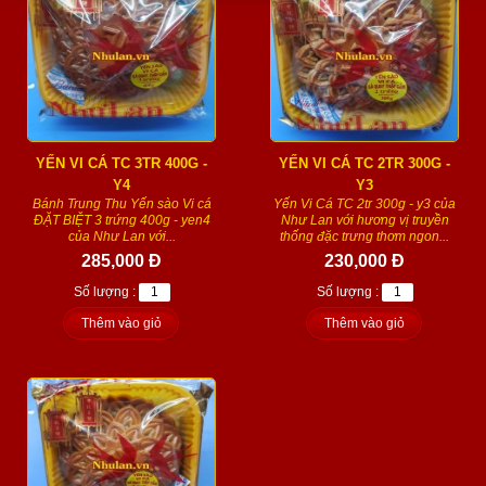
YẾN VI CÁ TC 3TR 400G -
YẾN VI CÁ TC 2TR 300G -
Y4
Y3
Bánh Trung Thu Yến sào Vi cá
Yến Vi Cá TC 2tr 300g - y3 của
ĐẶT BIỆT 3 trứng 400g - yen4
Như Lan với hương vị truyền
của Như Lan với...
thống đặc trưng thơm ngon...
285,000 Đ
230,000 Đ
Số lượng :
Số lượng :
Thêm vào giỏ
Thêm vào giỏ