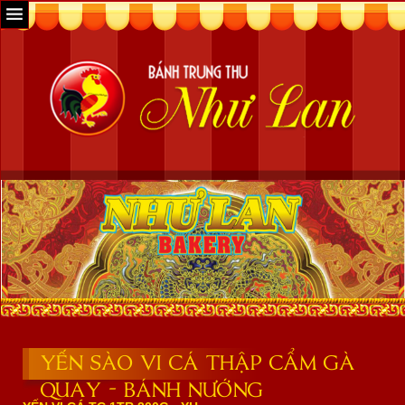
YẾN SÀO VI CÁ THẬP CẨM GÀ
QUAY - BÁNH NƯỚNG