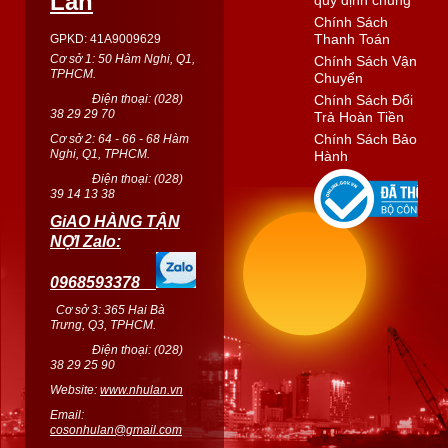
Lan
Chính Sách
Thanh Toán
GPKD: 41A9009629
Cơ sở 1: 50 Hàm Nghi, Q1,
Chính Sách Vận
TPHCM.
Chuyển
Điện thoại: (
028
)
Chính Sách Đổi
38 29 29 70
Trả Hoàn Tiền
Chính Sách Bảo
Cơ sở 2: 64 - 66 - 68 Hàm
Nghi, Q1, TPHCM.
Hành
Điện thoại: (
028
)
39 14 13 38
GiAO HÀNG TẬN
NỢI Zalo:
0968593378
Cơ sở 3: 365 Hai Bà
Trưng, Q3, TPHCM.
Điện thoại: (028)
38 29 25 90
Website:
www.nhulan.vn
Email:
cosonhulan@gmail.com