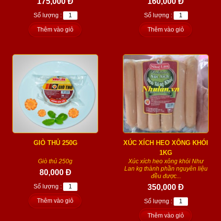
175,000 Đ
160,000 Đ
Số lượng :
Số lượng :
Thêm vào giỏ
Thêm vào giỏ
GIÒ THỦ 250G
XÚC XÍCH HEO XÔNG KHÓI
1KG
Giò thủ 250g
Xúc xích heo xông khói Như
Lan kg thành phần nguyên liệu
80,000 Đ
đều được...
Số lượng :
350,000 Đ
Thêm vào giỏ
Số lượng :
Thêm vào giỏ