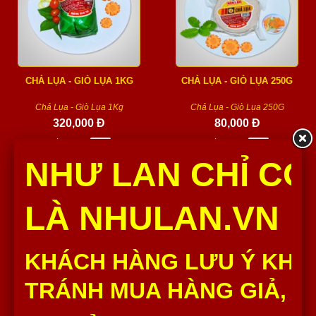
CHẢ LỤA - GIÒ LỤA 1KG
CHẢ LỤA - GIÒ LỤA 250G
Chả Lụa - Giò Lụa 1Kg
Chả Lụa - Giò Lụa 250G
320,000 Đ
80,000 Đ
Số lượng :
Số lượng :
NHƯ LAN CHỈ CÓ
Thêm vào giỏ
Thêm vào giỏ
LÀ NHULAN.VN
KHÁCH HÀNG LƯU Ý KHÔ
TRÁNH MUA HÀNG GIẢ, H