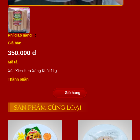
Phí giao hàng
:
Giá bán
350,000 đ
Mô tả
Xúc Xích Heo Xông Khói 1kg
Thành phần
Giỏ hàng
SẢN PHẨM CÙNG LOẠI