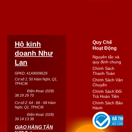
Quy Chế
Hộ kinh
Hoạt Động
doanh Như
Nguyên tắc và
Lan
quy định chung
Chính Sách
Thanh Toán
GPKD: 41A9009629
Cơ sở 1: 50 Hàm Nghi, Q1,
Chính Sách Vận
TPHCM.
Chuyển
Điện thoại: (
028
)
Chính Sách Đổi
38 29 29 70
Trả Hoàn Tiền
Chính Sách Bảo
Cơ sở 2: 64 - 66 - 68 Hàm
Nghi, Q1, TPHCM.
Hành
Điện thoại: (
028
)
39 14 13 38
GiAO HÀNG TẬN