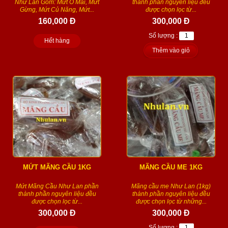
Như Lan Gồm: Mứt Ô Mai, Mứt
thành phần nguyên liệu đều
Gừng, Mứt Củ Năng, Mứt...
được chọn lọc từ...
160,000 Đ
300,000 Đ
Số lượng :
Hết hàng
Thêm vào giỏ
MỨT MÃNG CẦU 1KG
MÃNG CẦU ME 1KG
Mứt Mãng Cầu Như Lan phần
Mãng cầu me Như Lan (1kg)
thành phần nguyên liệu đều
thành phần nguyên liệu đều
được chọn lọc từ...
được chọn lọc từ những...
300,000 Đ
300,000 Đ
Số lượng :