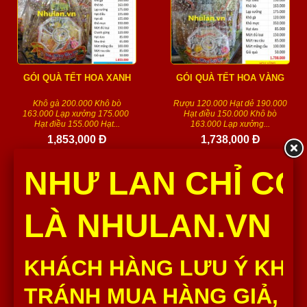
GÓI QUÀ TẾT HOA XANH
GÓI QUÀ TẾT HOA VÀNG
Khô gà 200.000 Khô bò
Rượu 120.000 Hạt dẻ 190.000
163.000 Lạp xưởng 175.000
Hạt điều 150.000 Khô bò
Hạt điều 155.000 Hạt...
163.000 Lạp xưởng...
1,853,000 Đ
1,738,000 Đ
Số lượng :
Số lượng :
NHƯ LAN CHỈ CÓ
Thêm vào giỏ
Thêm vào giỏ
LÀ NHULAN.VN
KHÁCH HÀNG LƯU Ý KHÔ
TRÁNH MUA HÀNG GIẢ, H