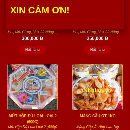
XIN CẢM ƠN!
MỨT HỘP ĐỦ LOẠI LOẠI 1
MỨT HỘP ĐỦ LOẠI LOẠI 3
(1,4KG)
(900G) NHƯ LAN
Mứt Hộp Đủ Loại Loại 1
Mứt Hộp Đủ Loại Loại 3
(1,4kg) Như Lan Gồm: Mứt Ô
(900g) Như Lan Gồm: Mứt Ô
Mai, Mứt Gừng, Mứt Củ Năng,...
Mai, Mứt Gừng, Mứt Củ Năng,...
300,000 Đ
250,000 Đ
Hết hàng
Hết hàng
MỨT HỘP ĐỦ LOẠI LOẠI 2
MÃNG CẦU ỚT 1KG
(600G)
Mứt Hộp Đủ Loại Loại 2 (600g)
Mãng Cầu Ớt Như Lan 1kg