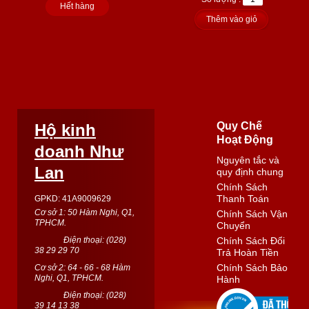
Hết hàng
Thêm vào giỏ
Quy Chế
Hộ kinh
Hoạt Động
doanh Như
Nguyên tắc và
Lan
quy định chung
Chính Sách
Thanh Toán
GPKD: 41A9009629
Cơ sở 1: 50 Hàm Nghi, Q1,
Chính Sách Vận
TPHCM.
Chuyển
Điện thoại: (
028
)
Chính Sách Đổi
38 29 29 70
Trả Hoàn Tiền
Chính Sách Bảo
Cơ sở 2: 64 - 66 - 68 Hàm
Nghi, Q1, TPHCM.
Hành
Điện thoại: (
028
)
39 14 13 38