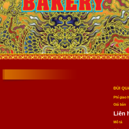
ĐÙI QU
Phí giao 
Giá bán
Liên 
Mô tả