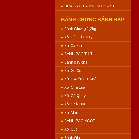
DỪA SR 0 TRỨNG 300G - d0
BÁNH CHƯNG BÁNH HẤP
Bánh Chưng 1,2kg
Xôi Đùi Gà Quay
Xôi Xá Xíu
BÁNH BAO THỊT
Bánh dày chả
Xôi Gà Xé
Xôi L Xưởng T Khô
Xôi Chả Lụa
Xôi Gà Quay
Xôi Chả Lụa
Xôi Mặn
BÁNH BAO NGỌT
Xôi Cúc
Bánh Giò