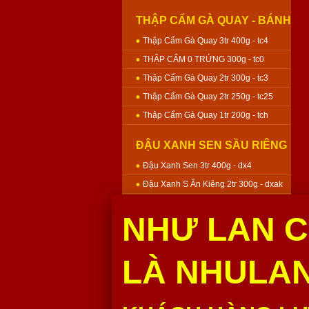
THẬP CẨM GÀ QUAY - BÁNH
NƯỚNG
Thập Cẩm Gà Quay 3tr 400g - tc4
THẬP CẨM 0 TRỨNG 300g - tc0
Thập Cẩm Gà Quay 2tr 300g - tc3
Thập Cẩm Gà Quay 2tr 250g - tc25
Thập Cẩm Gà Quay 1tr 200g - tch
ĐẬU XANH SEN SẦU RIÊNG
- BÁNH NƯỚNG
Đậu Xanh Sen 3tr 400g - dx4
Đậu Xanh S Ăn Kiêng 2tr 300g - dxak
Đậu Xanh Sen 2tr 300g - dx3
NHƯ LAN C
Đậu Xanh Sen 2tr 250g - dx25
Đậu Xanh Sen 1tr 200g - dxh
LÀ NHULAN
MÔN SEN - BÁNH NƯỚNG
Môn Sen 3tr 400g - m4
Môn Sen 2tr 300g - m3