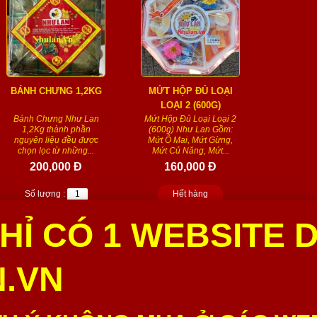
BÁNH CHƯNG 1,2KG
MỨT HỘP ĐỦ LOẠI
LOẠI 2 (600G)
Bánh Chưng Như Lan
Mứt Hộp Đủ Loại Loại 2
1,2Kg thành phần
(600g) Như Lan Gồm:
nguyên liệu đều được
Mứt Ô Mai, Mứt Gừng,
chọn lọc từ những...
Mứt Củ Năng, Mứt...
200,000 Đ
160,000 Đ
Số lượng :
Hết hàng
Thêm vào giỏ
HỈ CÓ 1 WEBSITE 
.VN