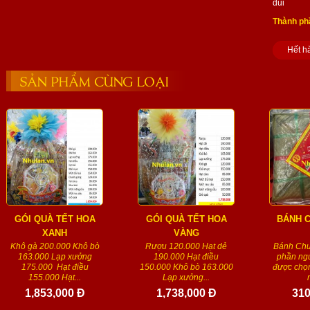
dui
Thành ph
Hết h
SẢN PHẨM CÙNG LOẠI
GÓI QUÀ TẾT HOA
GÓI QUÀ TẾT HOA
BÁNH 
XANH
VÀNG
Khô gà 200.000 Khô bò
Rượu 120.000 Hạt dẻ
Bánh Chư
163.000 Lạp xưởng
190.000 Hạt điều
phần ngu
175.000 Hạt điều
150.000 Khô bò 163.000
được chọn
155.000 Hạt...
Lạp xưởng...
1,853,000 Đ
1,738,000 Đ
310