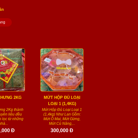
ần
àng
CHƯNG 2KG
MỨT HỘP ĐỦ LOẠI
LOẠI 1 (1,4KG)
ng 2Kg thành
Mứt Hộp Đủ Loại Loại 1
yên liệu đều
(1,4kg) Như Lan Gồm:
 lọc từ những
Mứt Ô Mai, Mứt Gừng,
nhà...
Mứt Củ Năng,...
,000 Đ
300,000 Đ