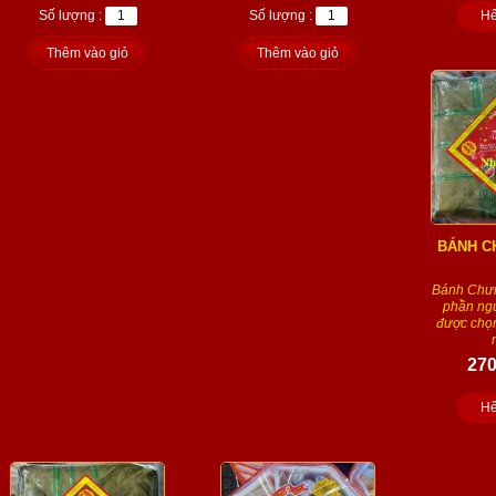
Số lượng :
Số lượng :
Hế
Thêm vào giỏ
Thêm vào giỏ
BÁNH C
Bánh Chưn
phần ngu
được chọn
270
Hế