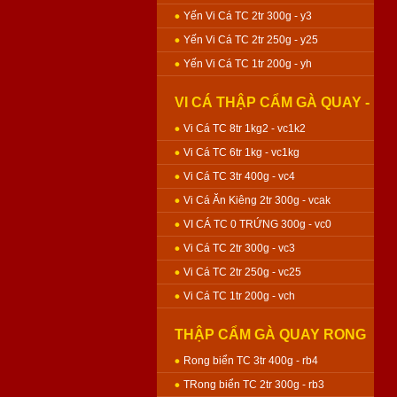
Yến Vi Cá TC 2tr 300g - y3
Yến Vi Cá TC 2tr 250g - y25
Yến Vi Cá TC 1tr 200g - yh
VI CÁ THẬP CẨM GÀ QUAY -
BÁNH NƯỚNG
Vi Cá TC 8tr 1kg2 - vc1k2
Vi Cá TC 6tr 1kg - vc1kg
Vi Cá TC 3tr 400g - vc4
Vi Cá Ăn Kiêng 2tr 300g - vcak
VI CÁ TC 0 TRỨNG 300g - vc0
Vi Cá TC 2tr 300g - vc3
Vi Cá TC 2tr 250g - vc25
Vi Cá TC 1tr 200g - vch
THẬP CẨM GÀ QUAY RONG
BIỂN - BÁNH NƯỚNG
Rong biển TC 3tr 400g - rb4
TRong biển TC 2tr 300g - rb3