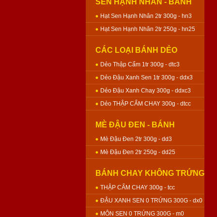
SEN HẠNH NHÂN - BÁNH
NƯỚNG
Hạt Sen Hạnh Nhân 2tr 300g - hn3
Hạt Sen Hạnh Nhân 2tr 250g - hn25
CÁC LOẠI BÁNH DẺO
Dẻo Thập Cẩm 1tr 300g - dtc3
Dẻo Đậu Xanh Sen 1tr 300g - ddx3
Dẻo Đậu Xanh Chay 300g - ddxc3
Dẻo THẬP CẨM CHAY 300g - dtcc
MÈ ĐẬU ĐEN - BÁNH
NƯỚNG
Mè Đậu Đen 2tr 300g - dd3
Mè Đậu Đen 2tr 250g - dd25
BÁNH CHAY KHÔNG TRỨNG
- BÁNH NƯỚNG
THẬP CẨM CHAY 300g - tcc
ĐẬU XANH SEN 0 TRỨNG 300G - dx0
MÔN SEN 0 TRỨNG 300G - m0