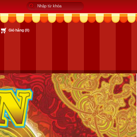
Giỏ hàng (
0
)