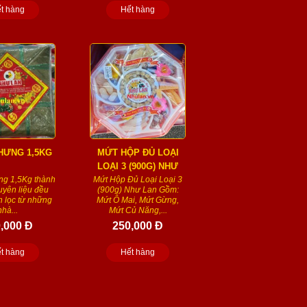
t hàng
Hết hàng
HƯNG 1,5KG
MỨT HỘP ĐỦ LOẠI
LOẠI 3 (900G) NHƯ
g 1,5Kg thành
Mứt Hộp Đủ Loại Loại 3
LAN
yên liệu đều
(900g) Như Lan Gồm:
 lọc từ những
Mứt Ô Mai, Mứt Gừng,
nhà...
Mứt Củ Năng,...
,000 Đ
250,000 Đ
t hàng
Hết hàng