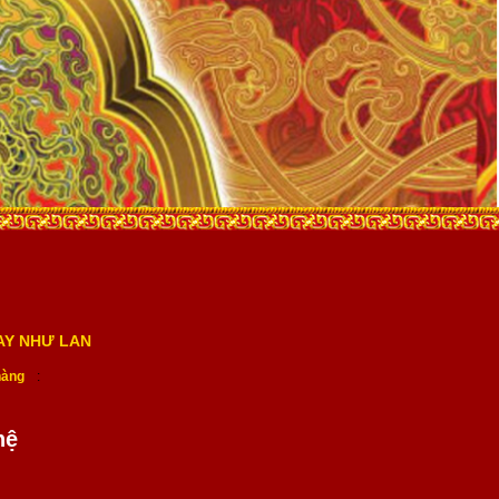
AY NHƯ LAN
hàng
:
hệ