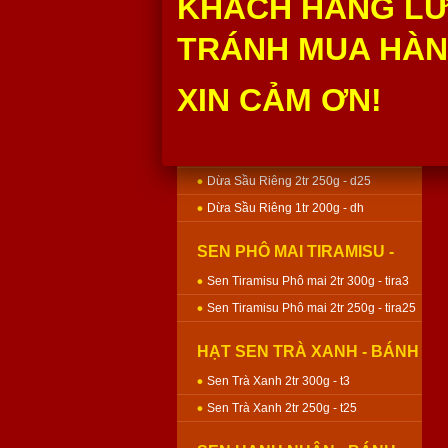
KHÁCH HÀNG LƯ
Môn Sen 2tr 250g - m25
TRÁNH MUA HÀNG
Môn Sen 1tr 200g - mh200
XIN CẢM ƠN!
DỪA SẦU RIÊNG - BÁNH
NƯỚNG
Dừa Sầu Riêng 3tr 400g - d4
Dừa Sầu Riêng 2tr 300g - d3
Dừa Sầu Riêng 2tr 250g - d25
Dừa Sầu Riêng 1tr 200g - dh
SEN PHÔ MAI TIRAMISU -
BÁNH NƯỚNG
Sen Tiramisu Phô mai 2tr 300g - tira3
Sen Tiramisu Phô mai 2tr 250g - tira25
HẠT SEN TRÀ XANH - BÁNH
NƯỚNG
Sen Trà Xanh 2tr 300g - t3
Sen Trà Xanh 2tr 250g - t25