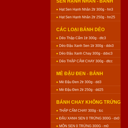
SEN HẠNH NHÂN - BÁNH
NƯỚNG
Hạt Sen Hạnh Nhân 2tr 300g - hn3
Hạt Sen Hạnh Nhân 2tr 250g - hn25
CÁC LOẠI BÁNH DẺO
Dẻo Thập Cẩm 1tr 300g - dtc3
Dẻo Đậu Xanh Sen 1tr 300g - ddx3
Dẻo Đậu Xanh Chay 300g - ddxc3
Dẻo THẬP CẨM CHAY 300g - dtcc
MÈ ĐẬU ĐEN - BÁNH
NƯỚNG
Mè Đậu Đen 2tr 300g - dd3
Mè Đậu Đen 2tr 250g - dd25
BÁNH CHAY KHÔNG TRỨNG
- BÁNH NƯỚNG
THẬP CẨM CHAY 300g - tcc
ĐẬU XANH SEN 0 TRỨNG 300G - dx0
MÔN SEN 0 TRỨNG 300G - m0