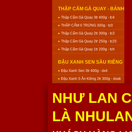
THẬP CẨM GÀ QUAY - BÁNH
NƯỚNG
Thập Cẩm Gà Quay 3tr 400g - tc4
THẬP CẨM 0 TRỨNG 300g - tc0
Thập Cẩm Gà Quay 2tr 300g - tc3
Thập Cẩm Gà Quay 2tr 250g - tc25
Thập Cẩm Gà Quay 1tr 200g - tch
ĐẬU XANH SEN SẦU RIÊNG
- BÁNH NƯỚNG
Đậu Xanh Sen 3tr 400g - dx4
Đậu Xanh S Ăn Kiêng 2tr 300g - dxak
Đậu Xanh Sen 2tr 300g - dx3
NHƯ LAN C
Đậu Xanh Sen 2tr 250g - dx25
Đậu Xanh Sen 1tr 200g - dxh
LÀ NHULAN
MÔN SEN - BÁNH NƯỚNG
Môn Sen 3tr 400g - m4
Môn Sen 2tr 300g - m3