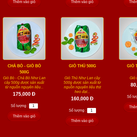
Thêm vào giỏ
Thêm vào giỏ
Thêm
CHẢ BÒ - GIÒ BÒ
GIÒ THỦ 500G
GIÒ 
500G
Giò Bò - Chả Bò Như Lan
Giò Thủ Như Lan cây
Giò 
cây 500g được sản xuất
500g được sản xuất từ
80
từ nguồn nguyên liệu...
nguồn nguyên liệu thịt
heo đạt...
175,000 Đ
Số lư
160,000 Đ
Số lượng :
Thêm
Số lượng :
Thêm vào giỏ
Thêm vào giỏ