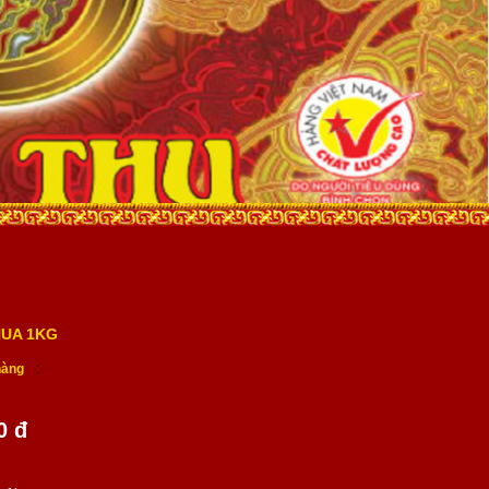
UA 1KG
hàng
:
0 đ