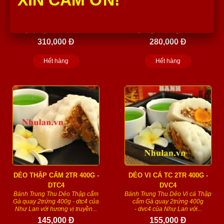
XIN CẢM ƠN!
DDX1K2
DDX1KG
ĐẶT TRƯỚC 3 NGÀY Bánh
ĐẶT TRƯỚC 3 NGÀY Bánh
Trung Thu Dẻo đâu xanh sen 6
Trung Thu Dẻo đâu xanh sen 4
trứng 1,2 kg của Như Lan với...
trứng 1 kg - ddx1kg của Như...
310,000 Đ
280,000 Đ
Hết hàng
Hết hàng
DẺO THẬP CẨM 2TR 400G -
DẺO VI CÁ TC 2TR 400G -
DTC4
DVC4
Bánh Trung Thu Dẻo Thập cẩm
Bánh Trung Thu Dẻo Vi cá Thập
Gà quay 2trứng 400g - dtc4 của
cẩm Gà quay 2trứng 400g
Như Lan với hương vị truyền...
- dvc4 của Như Lan với...
145,000 Đ
155,000 Đ