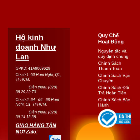
Quy Chế
Hộ kinh
Hoạt Động
doanh Như
Nguyên tắc và
Lan
quy định chung
Chính Sách
Thanh Toán
GPKD: 41A9009629
Cơ sở 1: 50 Hàm Nghi, Q1,
Chính Sách Vận
TPHCM.
Chuyển
Điện thoại: (
028
)
Chính Sách Đổi
38 29 29 70
Trả Hoàn Tiền
Chính Sách Bảo
Cơ sở 2: 64 - 66 - 68 Hàm
Nghi, Q1, TPHCM.
Hành
Điện thoại: (
028
)
39 14 13 38
GiAO HÀNG TẬN
NỢI Zalo: