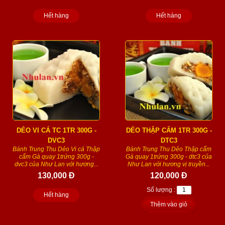
Hết hàng
Hết hàng
DẺO VI CÁ TC 1TR 300G -
DẺO THẬP CẨM 1TR 300G -
DVC3
DTC3
Bánh Trung Thu Dẻo Vi cá Thập
Bánh Trung Thu Dẻo Thập cẩm
cẩm Gà quay 1trứng 300g -
Gà quay 1trứng 300g - dtc3 của
dvc3 của Như Lan với hương...
Như Lan với hương vị truyền...
130,000 Đ
120,000 Đ
Số lượng :
Hết hàng
Thêm vào giỏ