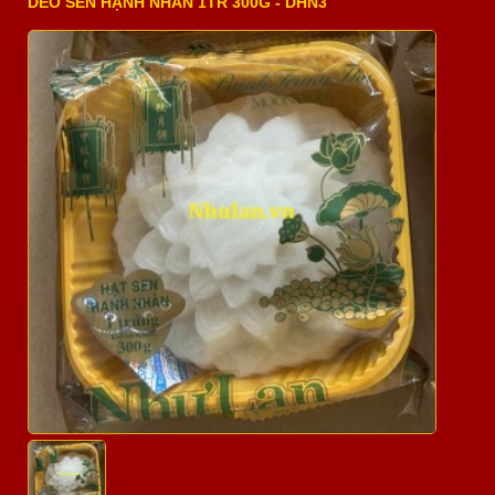
DẺO SEN HẠNH NHÂN 1TR 300G - DHN3