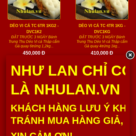
DẺO VI CÁ TC 6TR 1KG2 -
DẺO VI CÁ TC 4TR 1KG -
DVC1K2
DVC1KG
ĐẶT TRƯỚC 3 NGÀY Bánh
ĐẶT TRƯỚC 3 NGÀY Bánh
Trung Thu Dẻo Vi cá Thập cẩm
Trung Thu Dẻo Vi cá Thập cẩm
Gà quay 6trứng 1,2kg...
Gà quay 4trứng 1kg...
450,000 Đ
410,000 Đ
Hết hàng
Hết hàng
NHƯ LAN CHỈ CÓ
LÀ NHULAN.VN
KHÁCH HÀNG LƯU Ý KHÔ
TRÁNH MUA HÀNG GIẢ, H
DẺO ĐẬU XANH 6TR 1KG2 -
DẺO ĐẬU XANH 4TR 1KG -