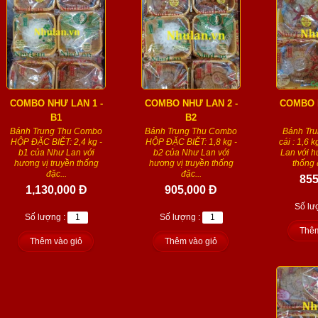
COMBO NHƯ LAN 1 -
COMBO NHƯ LAN 2 -
COMBO N
B1
B2
Bánh Trung Thu Combo
Bánh Trung Thu Combo
Bánh Tru
HỘP ĐẶC BIỆT: 2,4 kg -
HỘP ĐẶC BIỆT: 1,8 kg -
cái : 1,6 
b1 của Như Lan với
b2 của Như Lan với
Lan với h
hương vị truyền thống
hương vị truyền thống
thống 
đặc...
đặc...
855
1,130,000 Đ
905,000 Đ
Số lư
Số lượng :
Số lượng :
Thêm
Thêm vào giỏ
Thêm vào giỏ