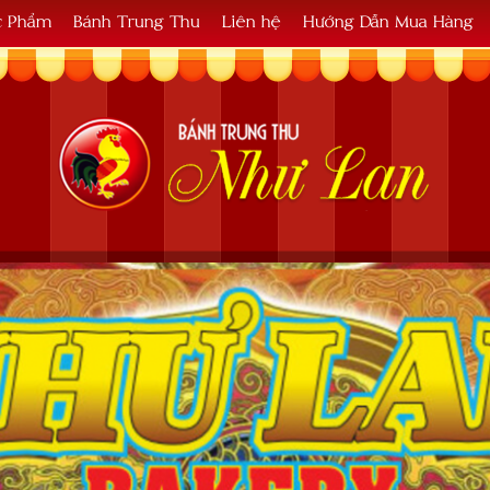
c Phẩm
Bánh Trung Thu
Liên hệ
Hướng Dẫn Mua Hàng