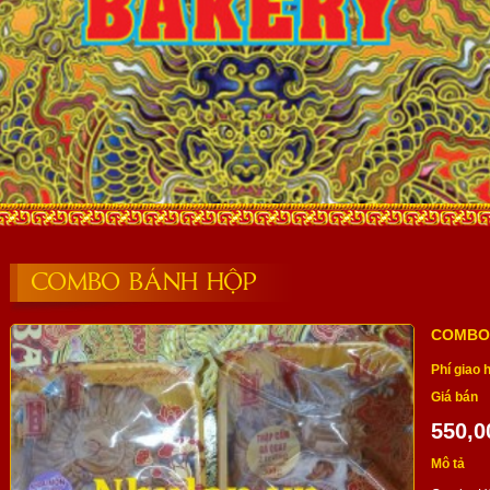
COMBO BÁNH HỘP
COMBO 
Phí giao 
Giá bán
550,0
Mô tả