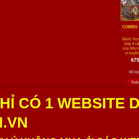
COMBO N
Bánh Tru
Hộp 4 cái
của Như 
vị truyề
675
Số lư
Thêm
HỈ CÓ 1 WEBSITE 
.VN