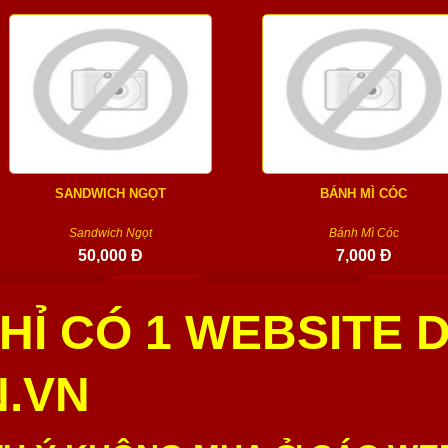
SANDWICH NGỌT
BÁNH MÌ CÓC
Sandwich Ngọt
Bánh Mì Cóc
50,000 Đ
7,000 Đ
Thêm vào giỏ
Thêm vào giỏ
Số lượng :
Số lượng :
HỈ CÓ 1 WEBSITE 
.VN