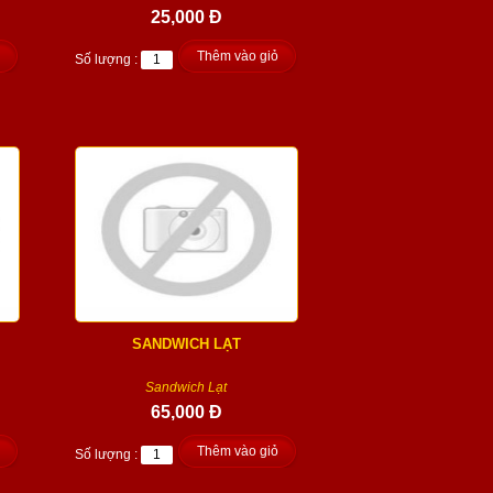
25,000 Đ
Thêm vào giỏ
Số lượng :
SANDWICH LẠT
Sandwich Lạt
65,000 Đ
Thêm vào giỏ
Số lượng :