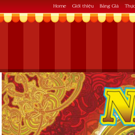
Home
Giới thiệu
Bảng Giá
Thự