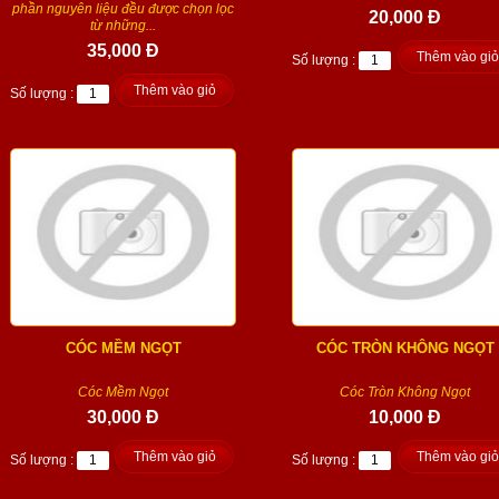
phần nguyên liệu đều được chọn lọc
20,000 Đ
từ những...
35,000 Đ
Thêm vào giỏ
Số lượng :
Thêm vào giỏ
Số lượng :
CÓC MỀM NGỌT
CÓC TRÒN KHÔNG NGỌT
Cóc Mềm Ngọt
Cóc Tròn Không Ngọt
30,000 Đ
10,000 Đ
Thêm vào giỏ
Thêm vào giỏ
Số lượng :
Số lượng :