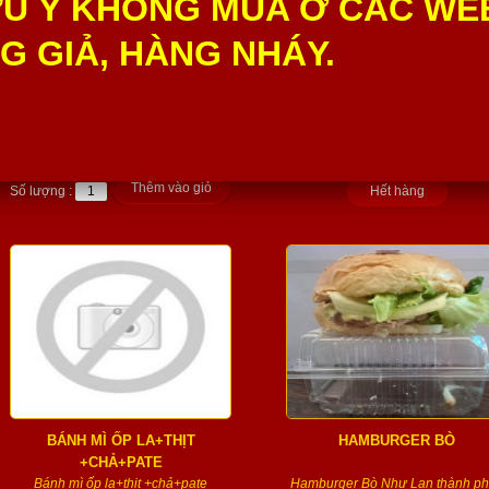
U Ý KHÔNG MUA Ở CÁC WE
 GIẢ, HÀNG NHÁY.
BÁNH MÌ XÍU MẠI (ĐỒ CHUA
BAGET THỊT NGUỘI
RIÊNG)
Bánh mì xíu mại (đồ chua riêng)
Baget thịt nguội
35,000 Đ
LIÊN HỆ
Thêm vào giỏ
Số lượng :
Hết hàng
BÁNH MÌ ỐP LA+THỊT
HAMBURGER BÒ
+CHẢ+PATE
Bánh mì ốp la+thịt +chả+pate
Hamburger Bò Như Lan thành p