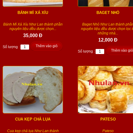
BÁNH MÌ XÁ XÍU
BAGET NHỎ
Bánh Mì Xá Xíu Như Lan thành phần
Baget Nhỏ Như Lan thành phầ
nguyên liệu đều được chọn...
nguyên liệu đều được chọn lọc 
những nhà...
35,000 Đ
12,000 Đ
Thêm vào giỏ
Số lượng :
Thêm vào giỏ
Số lượng :
CUA KẸP CHẢ LỤA
PATESO
Cua kẹp chả lụa Như Lan thành
Pateso