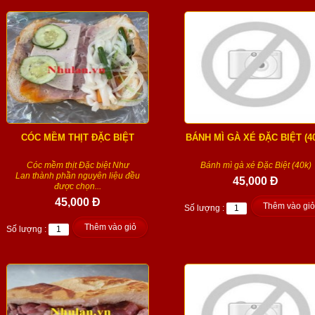
CÓC MỀM THỊT ĐẶC BIỆT
BÁNH MÌ GÀ XÉ ĐẶC BIỆT (4
Cóc mềm thịt Đặc biệt Như
Bánh mì gà xé Đặc Biệt (40k)
Lan thành phần nguyên liệu đều
45,000 Đ
được chọn...
45,000 Đ
Thêm vào giỏ
Số lượng :
Thêm vào giỏ
Số lượng :