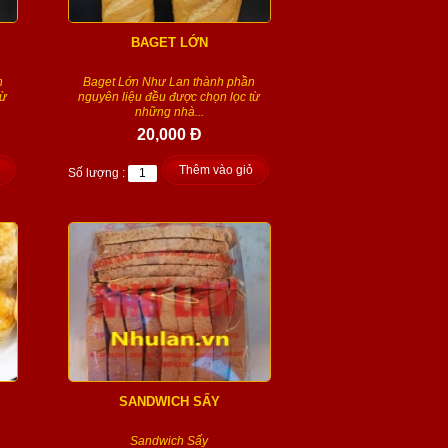
BAGET LỚN
n
Baget Lớn Như Lan thành phần
từ
nguyên liệu đều được chọn lọc từ
những nhà...
20,000 Đ
Thêm vào giỏ
Số lượng :
SANDWICH SẤY
Sandwich Sấy