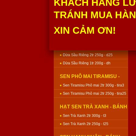
KHÁCH HÀNG LƯ
Môn Sen 2tr 250g - m25
TRÁNH MUA HÀNG
Môn Sen 1tr 200g - mh200
XIN CẢM ƠN!
DỪA SẦU RIÊNG - BÁNH
NƯỚNG
Dừa Sầu Riêng 3tr 400g - d4
Dừa Sầu Riêng 2tr 300g - d3
Dừa Sầu Riêng 2tr 250g - d25
Dừa Sầu Riêng 1tr 200g - dh
SEN PHÔ MAI TIRAMISU -
BÁNH NƯỚNG
Sen Tiramisu Phô mai 2tr 300g - tira3
Sen Tiramisu Phô mai 2tr 250g - tira25
HẠT SEN TRÀ XANH - BÁNH
NƯỚNG
Sen Trà Xanh 2tr 300g - t3
Sen Trà Xanh 2tr 250g - t25