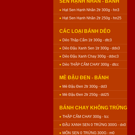
SEN HẠNH NHÂN - BÁNH
NƯỚNG
Hạt Sen Hạnh Nhân 2tr 300g - hn3
Hạt Sen Hạnh Nhân 2tr 250g - hn25
CÁC LOẠI BÁNH DẺO
Dẻo Thập Cẩm 1tr 300g - dtc3
Dẻo Đậu Xanh Sen 1tr 300g - ddx3
Dẻo Đậu Xanh Chay 300g - ddxc3
Dẻo THẬP CẨM CHAY 300g - dtcc
MÈ ĐẬU ĐEN - BÁNH
NƯỚNG
Mè Đậu Đen 2tr 300g - dd3
Mè Đậu Đen 2tr 250g - dd25
BÁNH CHAY KHÔNG TRỨNG
- BÁNH NƯỚNG
THẬP CẨM CHAY 300g - tcc
ĐẬU XANH SEN 0 TRỨNG 300G - dx0
MÔN SEN 0 TRỨNG 300G - m0