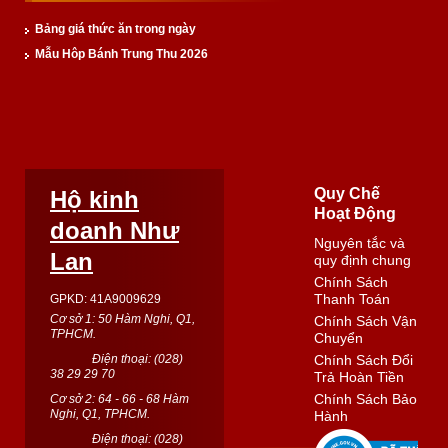
Bảng giá thức ăn trong ngày
Mẫu Hôp Bánh Trung Thu 2026
Quy Chế
Hộ kinh
Hoạt Động
doanh Như
Nguyên tắc và
Lan
quy định chung
Chính Sách
Thanh Toán
GPKD: 41A9009629
Cơ sở 1: 50 Hàm Nghi, Q1,
Chính Sách Vận
TPHCM.
Chuyển
Điện thoại: (
028
)
Chính Sách Đổi
38 29 29 70
Trả Hoàn Tiền
Chính Sách Bảo
Cơ sở 2: 64 - 66 - 68 Hàm
Nghi, Q1, TPHCM.
Hành
Điện thoại: (
028
)