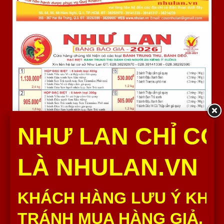
NHƯ LAN CHỈ CÓ
LÀ NHULAN.VN
KHÁCH HÀNG LƯU Ý KHÔ
TRÁNH MUA HÀNG GIẢ, H