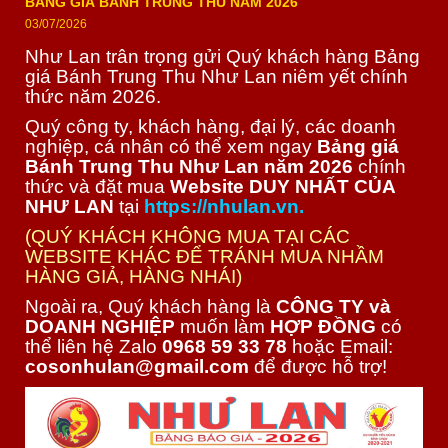
BẢNG GIÁ BÁNH TRUNG THU NĂM 2026
03/07/2026
Như Lan trân trọng gửi Quý khách hàng Bảng
giá Bánh Trung Thu Như Lan niêm yết chính
thức năm 2026.
Quý công ty, khách hàng, đại lý, các doanh
nghiệp, cá nhân có thể xem ngay
Bảng giá
Bánh Trung Thu Như Lan năm 2026
chính
thức và đặt mua
Website DUY NHẤT CỦA
NHƯ LAN
tại
https://nhulan.vn.
(QUÝ KHÁCH KHÔNG MUA TẠI CÁC
WEBSITE KHÁC ĐỂ TRÁNH MUA NHẦM
HÀNG GIẢ, HÀNG NHÁI)
Ngoài ra, Quý khách hàng là
CÔNG TY và
DOANH NGHIỆP
muốn làm
HỢP ĐỒNG
có
thể liên hệ Zalo
0968 59 33 78
hoặc Email:
cosonhulan@gmail.com
để được hỗ trợ!