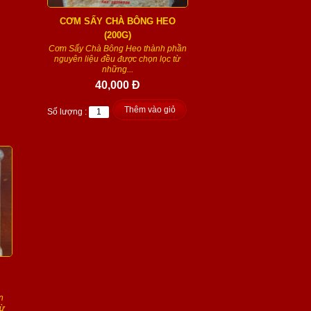
CƠM SẤY CHÀ BÔNG HEO
(200G)
Cơm Sấy Chà Bông Heo thành phần
nguyên liệu đều được chọn lọc từ
những...
40,000 Đ
Thêm vào giỏ
Số lượng :
n
từ