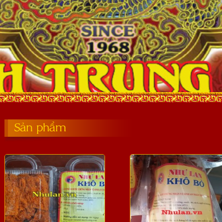
Sản phẩm