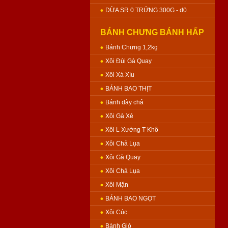
DỪA SR 0 TRỨNG 300G - d0
BÁNH CHƯNG BÁNH HẤP
Bánh Chưng 1,2kg
Xôi Đùi Gà Quay
Xôi Xá Xíu
BÁNH BAO THỊT
Bánh dày chả
Xôi Gà Xé
Xôi L Xưởng T Khô
Xôi Chả Lụa
Xôi Gà Quay
Xôi Chả Lụa
Xôi Mặn
BÁNH BAO NGỌT
Xôi Cúc
Bánh Giò