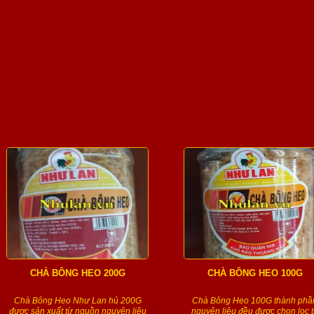
CHÀ BÔNG HEO 200G
CHÀ BÔNG HEO 100G
Chà Bông Heo Như Lan hủ 200G
Chà Bông Heo 100G thành phầ
được sản xuất từ nguồn nguyên liệu
nguyên liệu đều được chọn lọc 