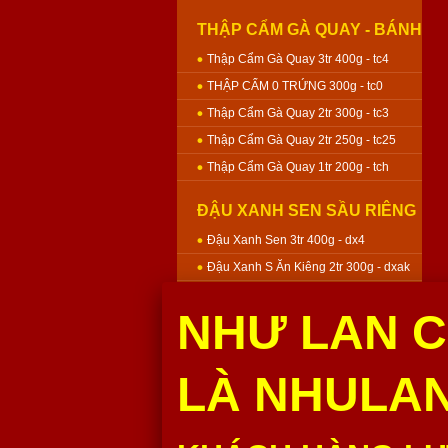
THẬP CẨM GÀ QUAY - BÁNH
NƯỚNG
Thập Cẩm Gà Quay 3tr 400g - tc4
THẬP CẨM 0 TRỨNG 300g - tc0
Thập Cẩm Gà Quay 2tr 300g - tc3
Thập Cẩm Gà Quay 2tr 250g - tc25
Thập Cẩm Gà Quay 1tr 200g - tch
ĐẬU XANH SEN SẦU RIÊNG
- BÁNH NƯỚNG
Đậu Xanh Sen 3tr 400g - dx4
Đậu Xanh S Ăn Kiêng 2tr 300g - dxak
Đậu Xanh Sen 2tr 300g - dx3
NHƯ LAN C
Đậu Xanh Sen 2tr 250g - dx25
Đậu Xanh Sen 1tr 200g - dxh
LÀ NHULAN
MÔN SEN - BÁNH NƯỚNG
Môn Sen 3tr 400g - m4
Môn Sen 2tr 300g - m3